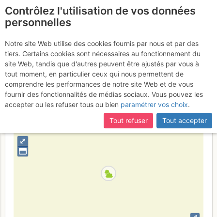
Contrôlez l'utilisation de vos données
fr
personnelles
Dent de Crolles : Directe
Notre site Web utilise des cookies fournis par nous et par des
tiers. Certains cookies sont nécessaires au fonctionnement du
du J.B.
Jeudi 25 mai 2017
site Web, tandis que d'autres peuvent être ajustés par vous à
tout moment, en particulier ceux qui nous permettent de
comprendre les performances de notre site Web et de vous
fournir des fonctionnalités de médias sociaux. Vous pouvez les
France
Isère
Chartreuse
accepter ou les refuser tous ou bien
paramétrer vos choix
.
+
Tout refuser
Tout accepter
–
⤢