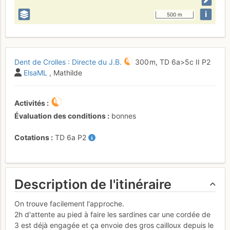
i
500 m
Dent de Crolles : Directe du J.B.
300 m,
TD
6a
>5c
II
P2
ElsaML
, Mathilde
Activités
Évaluation des conditions
bonnes
Cotations
TD
6a
P2
Description de l'itinéraire
On trouve facilement l'approche.
2h d'attente au pied à faire les sardines car une cordée de
3 est déjà engagée et ça envoie des gros cailloux depuis le