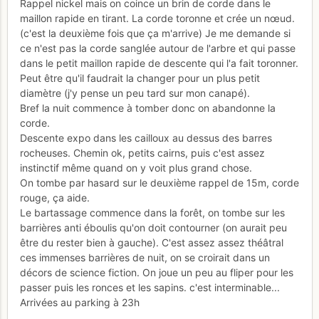
Rappel nickel mais on coince un brin de corde dans le
maillon rapide en tirant. La corde toronne et crée un nœud.
(c'est la deuxième fois que ça m'arrive) Je me demande si
ce n'est pas la corde sanglée autour de l'arbre et qui passe
dans le petit maillon rapide de descente qui l'a fait toronner.
Peut être qu'il faudrait la changer pour un plus petit
diamètre (j'y pense un peu tard sur mon canapé).
Bref la nuit commence à tomber donc on abandonne la
corde.
Descente expo dans les cailloux au dessus des barres
rocheuses. Chemin ok, petits cairns, puis c'est assez
instinctif même quand on y voit plus grand chose.
On tombe par hasard sur le deuxième rappel de 15m, corde
rouge, ça aide.
Le bartassage commence dans la forêt, on tombe sur les
barrières anti éboulis qu'on doit contourner (on aurait peu
être du rester bien à gauche). C'est assez assez théâtral
ces immenses barrières de nuit, on se croirait dans un
décors de science fiction. On joue un peu au fliper pour les
passer puis les ronces et les sapins. c'est interminable...
Arrivées au parking à 23h