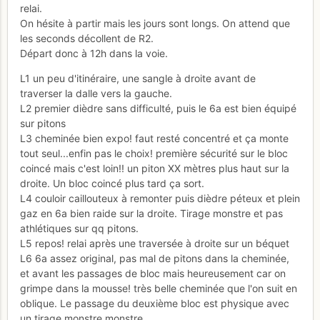
relai.
On hésite à partir mais les jours sont longs. On attend que
les seconds décollent de R2.
Départ donc à 12h dans la voie.
L1 un peu d'itinéraire, une sangle à droite avant de
traverser la dalle vers la gauche.
L2 premier dièdre sans difficulté, puis le 6a est bien équipé
sur pitons
L3 cheminée bien expo! faut resté concentré et ça monte
tout seul...enfin pas le choix! première sécurité sur le bloc
coincé mais c'est loin!! un piton XX mètres plus haut sur la
droite. Un bloc coincé plus tard ça sort.
L4 couloir caillouteux à remonter puis dièdre péteux et plein
gaz en 6a bien raide sur la droite. Tirage monstre et pas
athlétiques sur qq pitons.
L5 repos! relai après une traversée à droite sur un béquet
L6 6a assez original, pas mal de pitons dans la cheminée,
et avant les passages de bloc mais heureusement car on
grimpe dans la mousse! très belle cheminée que l'on suit en
oblique. Le passage du deuxième bloc est physique avec
un tirage monstre monstre.