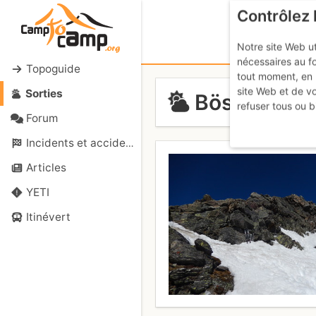
Contrôlez 
Notre site Web ut
nécessaires au f
Topoguide
tout moment, en 
site Web et de v
Sorties
Böshorn : d
refuser tous ou b
Forum
Incidents et accidents
Articles
YETI
Itinévert