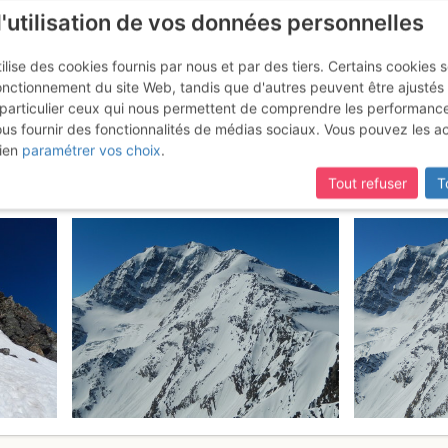
l'utilisation de vos données personnelles
ilise des cookies fournis par nous et par des tiers. Certains cookies 
onctionnement du site Web, tandis que d'autres peuvent être ajustés
particulier ceux qui nous permettent de comprendre les performanc
ous fournir des fonctionnalités de médias sociaux. Vous pouvez les a
a Engiloch
Samedi 27 mai 2017
ien
paramétrer vos choix
.
Tout refuser
T