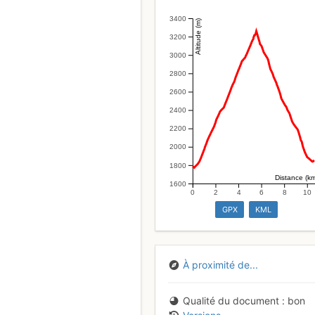
3400
Altitude (m)
3200
3000
2800
2600
2400
2200
2000
1800
Distance (k
1600
0
2
4
6
8
10
GPX
KML
À proximité de...
Qualité du document
bon