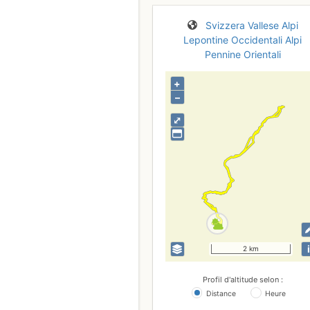
Svizzera
Vallese
Alpi
Lepontine Occidentali
Alpi
Pennine Orientali
+
–
⤢
i
2 km
Profil d'altitude selon :
Distance
Heure