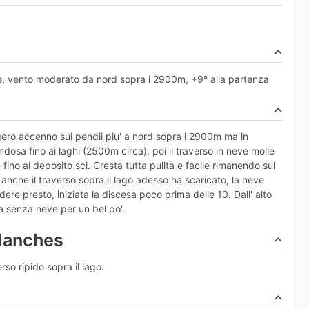
one, vento moderato da nord sopra i 2900m, +9° alla partenza
ggero accenno sui pendii piu' a nord sopra i 2900m ma in
dosa fino ai laghi (2500m circa), poi il traverso in neve molle
 fino al deposito sci. Cresta tutta pulita e facile rimanendo sul
', anche il traverso sopra il lago adesso ha scaricato, la neve
ere presto, iniziata la discesa poco prima delle 10. Dall' alto
a senza neve per un bel po'.
alanches
so ripido sopra il lago.