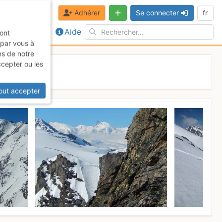
Adhérer
Se connecter
fr
Aide
sont
 par vous à
es de notre
ccepter ou les
out accepter