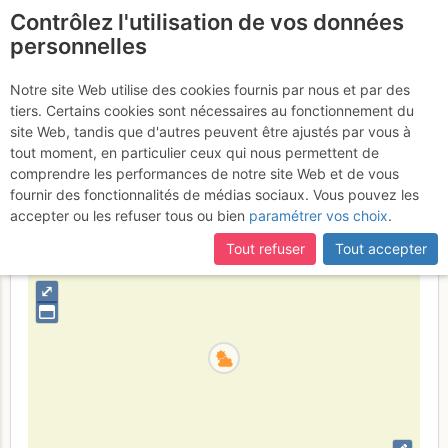
Contrôlez l'utilisation de vos données
fr
personnelles
Roc des Bœufs : Paroi
Notre site Web utilise des cookies fournis par nous et par des
tiers. Certains cookies sont nécessaires au fonctionnement du
du Masque
Vendredi 26 mai 2017
site Web, tandis que d'autres peuvent être ajustés par vous à
tout moment, en particulier ceux qui nous permettent de
comprendre les performances de notre site Web et de vous
fournir des fonctionnalités de médias sociaux. Vous pouvez les
France
Haute-Savoie
Bauges
accepter ou les refuser tous ou bien
paramétrer vos choix
.
+
Tout refuser
Tout accepter
–
⤢