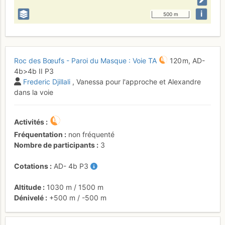
i
500 m
Roc des Bœufs - Paroi du Masque : Voie TA
120 m,
AD-
4b
>4b
II
P3
Frederic Djillali
, Vanessa pour l'approche et Alexandre
dans la voie
Activités
Fréquentation
non fréquenté
Nombre de participants
3
Cotations
AD-
4b
P3
Altitude
1030 m
/
1500 m
Dénivelé
+500 m
/
-500 m