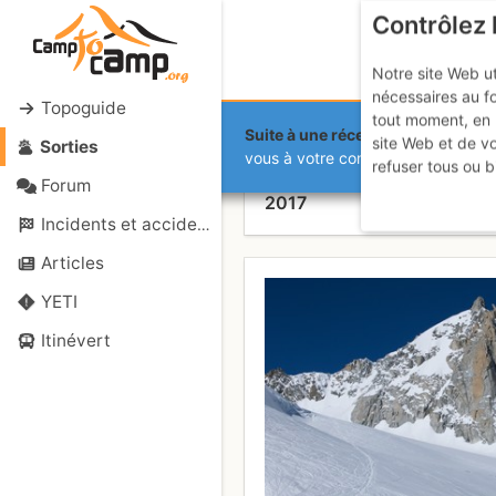
Contrôlez 
Notre site Web ut
nécessaires au f
Topoguide
tout moment, en 
Suite à une récente et importante 
site Web et de v
Sorties
Face N de la
vous à votre compte sur le site.
refuser tous ou b
Forum
2017
Incidents et accidents
Articles
YETI
Itinévert