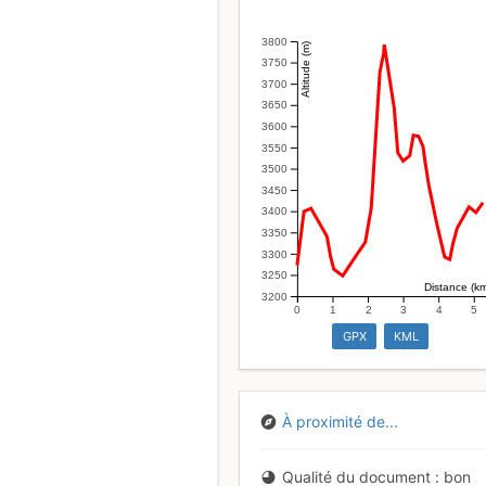
3800
Altitude (m)
3750
3700
3650
3600
3550
3500
3450
3400
3350
3300
3250
Distance (k
3200
0
1
2
3
4
5
GPX
KML
À proximité de...
Qualité du document
bon