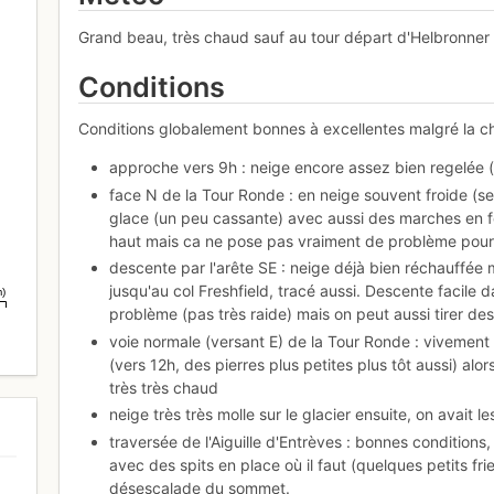
Grand beau, très chaud sauf au tour départ d'Helbronner (
Conditions
Conditions globalement bonnes à excellentes malgré la ch
approche vers 9h : neige encore assez bien regelée 
face N de la Tour Ronde : en neige souvent froide (se
glace (un peu cassante) avec aussi des marches en fo
haut mais ca ne pose pas vraiment de problème pour
descente par l'arête SE : neige déjà bien réchauffée 
jusqu'au col Freshfield, tracé aussi. Descente facile 
m)
problème (pas très raide) mais on peut aussi tirer des
voie normale (versant E) de la Tour Ronde : vivement 
(vers 12h, des pierres plus petites plus tôt aussi) alor
très très chaud
neige très très molle sur le glacier ensuite, on avait 
traversée de l'Aiguille d'Entrèves : bonnes conditions,
avec des spits en place où il faut (quelques petits fri
désescalade du sommet.