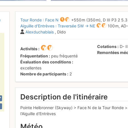
e
Tour Ronde : Face N
+550 m
(350 m),
D
III
P3
2
5.
Aiguille d'Entrèves : Traversée SW → NE
100 m,
AD
Alexduchablais
, Dido
Cotations
D-
I
Activités
Remontées méc
Fréquentation
peu fréquenté
Évaluation des conditions
excellentes
Nombre de participants
2
Description de l'itinéraire
Pointe Helbronner (Skyway) > Face N de la Tour Ronde > d
l'Aiguille d'Entrèves
Météo