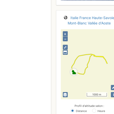
Italie
France
Haute-Savoi
Mont-Blanc
Vallée d'Aoste
+
–
⤢
i
1000 m
Profil d'altitude selon :
Distance
Heure