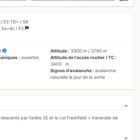
3
/
E3
TD+
/ S6
-
5a
>4c
I
P2
II
Altitude
3300 m
/
3790 m
aniques
ouvertes
Altitude de l'accès routier / TC
3400
m
Signes d'avalanche
avalanche
naturelle le jour de la sortie
escente par l'arête SE et le col Freshfield > traversée de