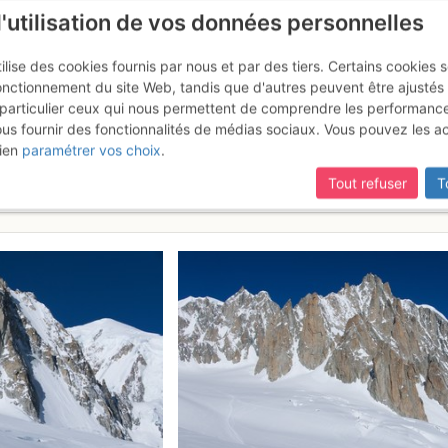
l'utilisation de vos données personnelles
ilise des cookies fournis par nous et par des tiers. Certains cookies 
onctionnement du site Web, tandis que d'autres peuvent être ajustés
particulier ceux qui nous permettent de comprendre les performanc
mise à jour du site,
si certaines pages ne sont plus accessibles, m
ous fournir des fonctionnalités de médias sociaux. Vous pouvez les a
 Tour Ronde et traversée de l'Ai
ien
paramétrer vos choix
.
Tout refuser
T