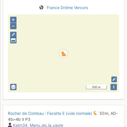
France
Drôme
Vercors
+
–
⤢
i
500 m
Rocher de Combau : Facette E (voie normale)
50 m,
AD-
4b
>4b
II
P3
Kairn34
Manu_de_la_yaute