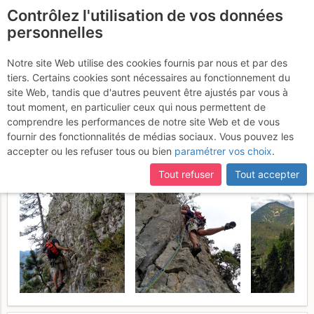
Contrôlez l'utilisation de vos données
fr
personnelles
Rocher de Combeau :
Notre site Web utilise des cookies fournis par nous et par des
tiers. Certains cookies sont nécessaires au fonctionnement du
Par la facette E (voie
site Web, tandis que d'autres peuvent être ajustés par vous à
normale)
tout moment, en particulier ceux qui nous permettent de
Vendredi 26 mai 2017
comprendre les performances de notre site Web et de vous
fournir des fonctionnalités de médias sociaux. Vous pouvez les
accepter ou les refuser tous ou bien
paramétrer vos choix
.
Tout refuser
Tout accepter