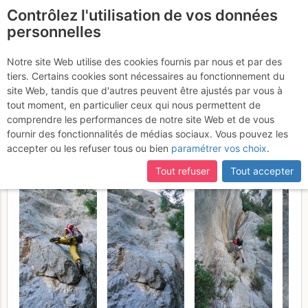
Contrôlez l'utilisation de vos données
fr
personnelles
Suite à une récente et importante mise à jour du site,
si
Évenos (Gorges du
certaines pages ne sont plus accessibles, manquantes ou
Notre site Web utilise des cookies fournis par nous et par des
incomplètes, déconnectez-vous puis reconnectez-vous à votre
tiers. Certains cookies sont nécessaires au fonctionnement du
Destel) - Château du
compte sur le site.
site Web, tandis que d'autres peuvent être ajustés par vous à
diable : Vol de nuit
tout moment, en particulier ceux qui nous permettent de
Jeudi 25 mai
comprendre les performances de notre site Web et de vous
2017
fournir des fonctionnalités de médias sociaux. Vous pouvez les
accepter ou les refuser tous ou bien
paramétrer vos choix
.
Tout refuser
Tout accepter