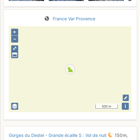
France
Var
Provence
+
–
⤢
i
500 m
Gorges du Destel - Grande écaille S : Vol de nuit
150 m,