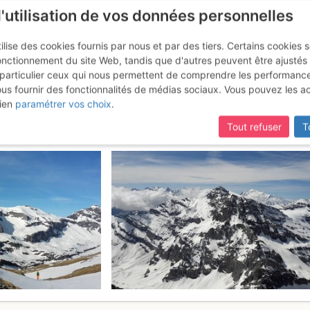
l'utilisation de vos données personnelles
ilise des cookies fournis par nous et par des tiers. Certains cookies 
onctionnement du site Web, tandis que d'autres peuvent être ajustés
particulier ceux qui nous permettent de comprendre les performanc
ous fournir des fonctionnalités de médias sociaux. Vous pouvez les a
di - Haute Cime : Face SSW
Mercr
ien
paramétrer vos choix
.
Tout refuser
T