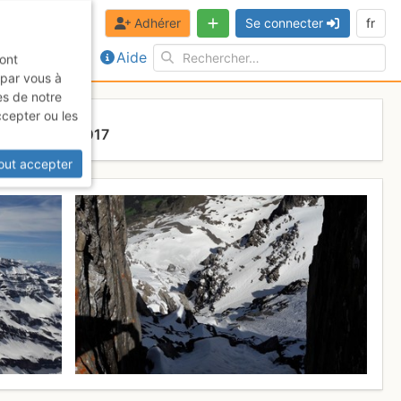
Adhérer
Se connecter
fr
Aide
sont
 par vous à
es de notre
ccepter ou les
edi 24 mai 2017
out accepter