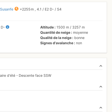
 Susanfe
+2255 m
,
4.1
/
E2
D-
/ S4
/
D-
Altitude
1500 m
/
3257 m
Quantité de neige
moyenne
Qualité de la neige
bonne
Signes d'avalanche
non
éraire d'été - Descente face SSW