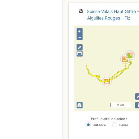
Suisse
Valais
Haut Giffre -
Aiguilles Rouges - Fiz
+
–
⤢
i
2 km
Profil d'altitude selon :
Distance
Heure