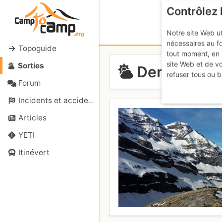
Contrôlez 
Notre site Web ut
nécessaires au f
Topoguide
tout moment, en 
site Web et de v
Sorties
Dents du Mi
refuser tous ou b
Forum
Incidents et accidents
Articles
YETI
Itinévert