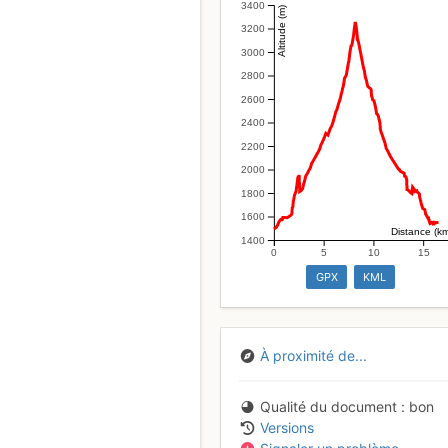
3400
Altitude (m)
3200
3000
2800
2600
2400
2200
2000
1800
1600
Distance (k
1400
0
5
10
15
GPX
KML
À proximité de...
Qualité du document
bon
Versions