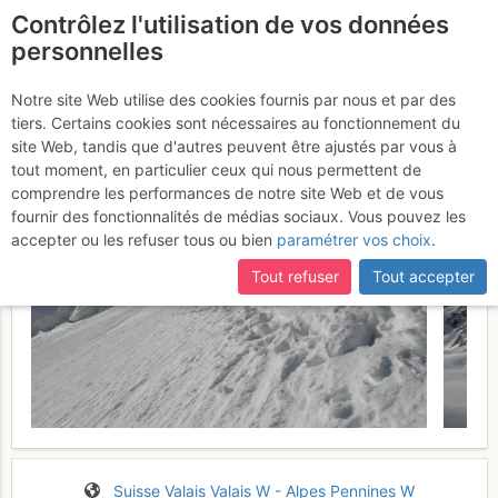
Contrôlez l'utilisation de vos données
fr
personnelles
Mont Brulé : Face N: "La
Notre site Web utilise des cookies fournis par nous et par des
tiers. Certains cookies sont nécessaires au fonctionnement du
Centrale"
Mercredi 24 mai 2017
site Web, tandis que d'autres peuvent être ajustés par vous à
tout moment, en particulier ceux qui nous permettent de
comprendre les performances de notre site Web et de vous
fournir des fonctionnalités de médias sociaux. Vous pouvez les
accepter ou les refuser tous ou bien
paramétrer vos choix
.
Tout refuser
Tout accepter
Suisse
Valais
Valais W - Alpes Pennines W