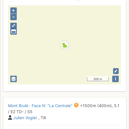
+
–
⤢
i
500 m
Mont Brulé : Face N: "La Centrale"
+1500 m
(400 m),
5.1
/
E2
TD-
/ S5
Julien Vogler
, Till