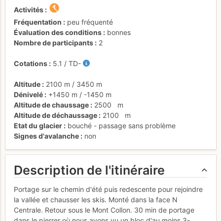
Activités
Fréquentation
peu fréquenté
Évaluation des conditions
bonnes
Nombre de participants
2
Cotations
5.1
/
TD-
Altitude
2100 m
/
3450 m
Dénivelé
+1450 m
/
-1450 m
Altitude de chaussage
2500
m
Altitude de déchaussage
2100
m
Etat du glacier
bouché - passage sans problème
Signes d'avalanche
non
Description de l'itinéraire
Portage sur le chemin d'été puis redescente pour rejoindre
la vallée et chausser les skis. Monté dans la face N
Centrale. Retour sous le Mont Collon. 30 min de portage
dans le pierrer où nous avons vu un bloc d'au moins 3-