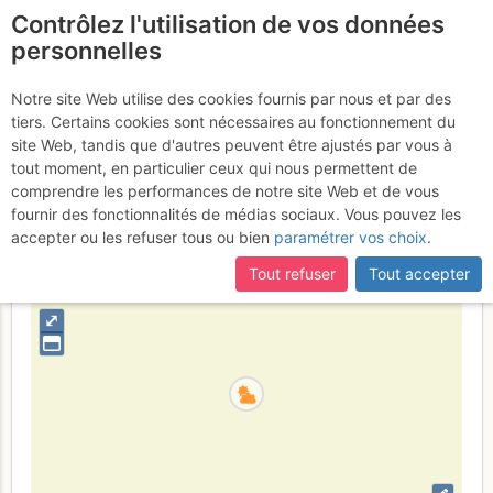
Contrôlez l'utilisation de vos données
fr
personnelles
Orpierre - Quiquillon :
Notre site Web utilise des cookies fournis par nous et par des
tiers. Certains cookies sont nécessaires au fonctionnement du
Brazil
Vendredi 19 mai 2017
site Web, tandis que d'autres peuvent être ajustés par vous à
tout moment, en particulier ceux qui nous permettent de
comprendre les performances de notre site Web et de vous
fournir des fonctionnalités de médias sociaux. Vous pouvez les
France
Hautes-Alpes
Luberon - Baronnies - Saoû
accepter ou les refuser tous ou bien
paramétrer vos choix
.
+
Tout refuser
Tout accepter
–
⤢