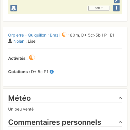
i
500 m
Orpierre - Quiquillon : Brazil
180 m,
D+
5c
>5b
I
P1
E1
Nolan
, Lise
Activités
Cotations
D+
5c
P1
Météo
Un peu venté
Commentaires personnels