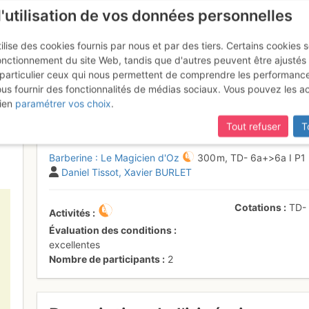
l'utilisation de vos données personnelles
ilise des cookies fournis par nous et par des tiers. Certains cookies 
onctionnement du site Web, tandis que d'autres peuvent être ajustés
particulier ceux qui nous permettent de comprendre les performanc
ous fournir des fonctionnalités de médias sociaux. Vous pouvez les a
 Le Magicien d'Oz
Lundi 22 mai 2017
ien
paramétrer vos choix
.
Tout refuser
T
Barberine : Le Magicien d'Oz
300 m,
TD-
6a+
>6a
I
P1
Daniel Tissot
Xavier BURLET
Cotations
TD
Activités
Évaluation des conditions
excellentes
Nombre de participants
2