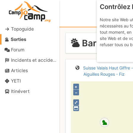
Contrôlez 
Notre site Web ut
nécessaires au f
Topoguide
tout moment, en 
site Web et de v
Sorties
Barberine :
refuser tous ou b
Forum
Incidents et accidents
Suisse
Valais
Haut Giffre -
Articles
Aiguilles Rouges - Fiz
YETI
+
Itinévert
–
⤢