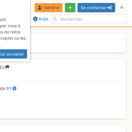
Adhérer
Se connecter
fr
Aide
sont
 par vous à
es de notre
ccepter ou les
out accepter
E2
-
6b
P1