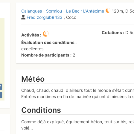
Calanques - Sormiou - Le Bec : L'Antécime
120 m,
D
5
Fred zorglub8433
, Coco
Cotations
D
5
Activités
Évaluation des conditions
excellentes
Nombre de participants
2
Météo
Chaud, chaud, chaud, d'ailleurs tout le monde s'était don
Entrées maritimes en fin de matinée qui ont diminuées la 
Conditions
Comme déjà expliqué, équipement béton, tout sur bis, rela
volé...