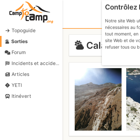
Contrôlez 
Notre site Web ut
nécessaires au f
Topoguide
tout moment, en 
site Web et de v
Sorties
Calanque de
refuser tous ou b
Forum
Incidents et accidents
Articles
YETI
Itinévert