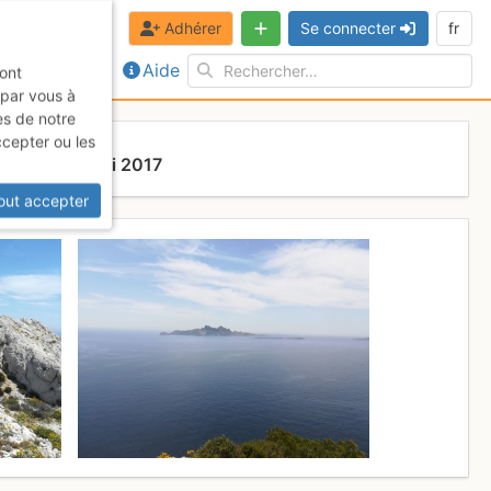
Adhérer
Se connecter
fr
Aide
sont
 par vous à
es de notre
ccepter ou les
Mardi 23 mai 2017
out accepter