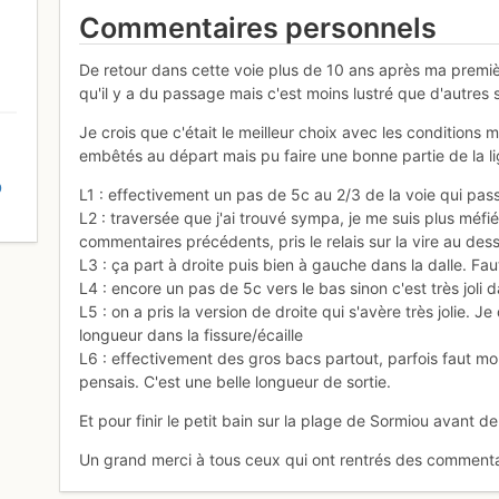
Commentaires personnels
De retour dans cette voie plus de 10 ans après ma première 
qu'il y a du passage mais c'est moins lustré que d'autres 
Je crois que c'était le meilleur choix avec les conditions
embêtés au départ mais pu faire une bonne partie de la li
D
L1 : effectivement un pas de 5c au 2/3 de la voie qui pas
L2 : traversée que j'ai trouvé sympa, je me suis plus mé
commentaires précédents, pris le relais sur la vire au dess
L3 : ça part à droite puis bien à gauche dans la dalle. Faut
L4 : encore un pas de 5c vers le bas sinon c'est très joli d
L5 : on a pris la version de droite qui s'avère très jolie. 
longueur dans la fissure/écaille
L6 : effectivement des gros bacs partout, parfois faut mon
pensais. C'est une belle longueur de sortie.
Et pour finir le petit bain sur la plage de Sormiou avant de 
Un grand merci à tous ceux qui ont rentrés des commentai