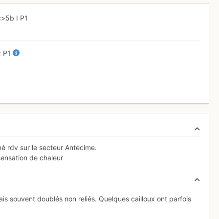
c
>5b
I
P1
c
P1
né rdv sur le secteur Antécime.
sensation de chaleur
is souvent doublés non reliés. Quelques cailloux ont parfois