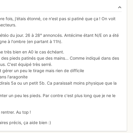
fois, j'étais étonné, ce n'est pas si patiné que ça ! On voit
secteurs.
 météo du jour. 26 à 28° annoncés. Antécime étant N/E on a été
gne à l'ombre (en partant à 11h).
se très bien en A0 le cas échéant.
fié des pieds patinés que des mains... Comme indiqué dans des
us. C'est équipé très serré.
 gérer un peu le tirage mais rien de difficile
ans l'aragonite
Je dirais 5a ou un petit 5b. Ca paraissait moins physique que la
ter un peu les pieds. Par contre c'est plus long que je ne le
rentrer. Au top !
res précis, ça aide bien :)