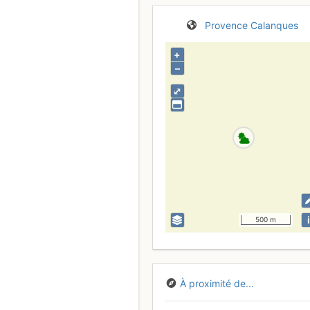
Provence
Calanques
+
–
⤢
i
500 m
À proximité de...