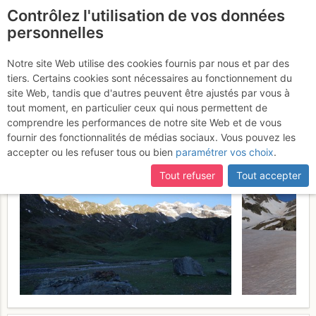
Contrôlez l'utilisation de vos données
fr
personnelles
Grand pic de Tapou :
Notre site Web utilise des cookies fournis par nous et par des
tiers. Certains cookies sont nécessaires au fonctionnement du
Par la vallée d'Ossoue
site Web, tandis que d'autres peuvent être ajustés par vous à
(voie normale)
tout moment, en particulier ceux qui nous permettent de
Mardi 23 mai 2017
comprendre les performances de notre site Web et de vous
fournir des fonctionnalités de médias sociaux. Vous pouvez les
accepter ou les refuser tous ou bien
paramétrer vos choix
.
Tout refuser
Tout accepter