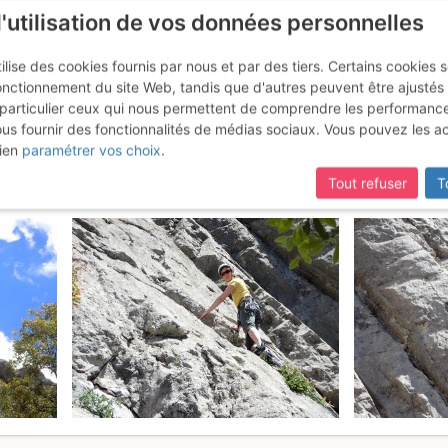
l'utilisation de vos données personnelles
ilise des cookies fournis par nous et par des tiers. Certains cookies 
onctionnement du site Web, tandis que d'autres peuvent être ajustés
particulier ceux qui nous permettent de comprendre les performanc
ous fournir des fonctionnalités de médias sociaux. Vous pouvez les a
ronnire: grimpe à Beaume rouss
ien
paramétrer vos choix
.
Tout refuser
T