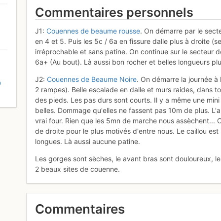
Commentaires personnels
J1:
Couennes de beaume rousse
. On démarre par le secte
en 4 et 5. Puis les 5c / 6a en fissure dalle plus à droite (s
irréprochable et sans patine. On continue sur le secteur d
6a+ (Au bout). Là aussi bon rocher et belles longueurs pl
J2:
Couennes de Beaume Noire
. On démarre la journée à l
D
2 rampes). Belle escalade en dalle et murs raides, dans 
des pieds. Les pas durs sont courts. Il y a même une min
belles. Dommage qu'elles ne fassent pas 10m de plus. L'apr
vrai four. Rien que les 5mn de marche nous assèchent... O
de droite pour le plus motivés d'entre nous. Le caillou est
longues. Là aussi aucune patine.
Les gorges sont sèches, le avant bras sont douloureux, les
2 beaux sites de couenne.
Commentaires