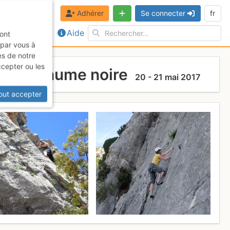
Adhérer
Se connecter
fr
Aide
sont
 par vous à
es de notre
ccepter ou les
e et beaume noire
20 - 21 mai 2017
out accepter