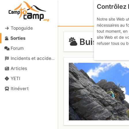
Contrôlez 
Notre site Web ut
nécessaires au f
Topoguide
tout moment, en 
site Web et de v
Sorties
Buis les Ba
refuser tous ou b
Forum
Incidents et accidents
Articles
YETI
Itinévert