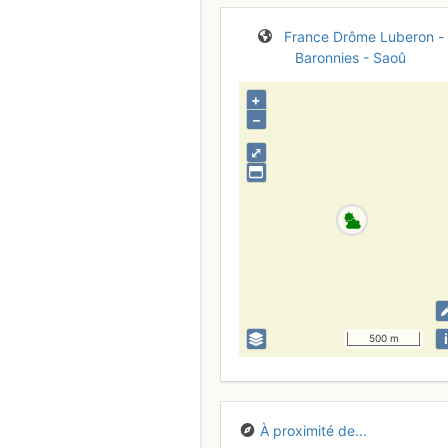
France
Drôme
Luberon -
Baronnies - Saoû
+
–
⤢
i
500 m
À proximité de...