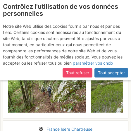
Contrôlez l'utilisation de vos données
fr
personnelles
Suite à une récente et importante mise à jour du site,
si
L'Écoutoux : L'arête à
certaines pages ne sont plus accessibles, manquantes ou
Notre site Web utilise des cookies fournis par nous et par des
incomplètes, déconnectez-vous puis reconnectez-vous à votre
tiers. Certains cookies sont nécessaires au fonctionnement du
Jojo
Samedi 20 mai 2017
compte sur le site.
site Web, tandis que d'autres peuvent être ajustés par vous à
tout moment, en particulier ceux qui nous permettent de
comprendre les performances de notre site Web et de vous
fournir des fonctionnalités de médias sociaux. Vous pouvez les
accepter ou les refuser tous ou bien
paramétrer vos choix
.
Tout refuser
Tout accepter
France
Isère
Chartreuse