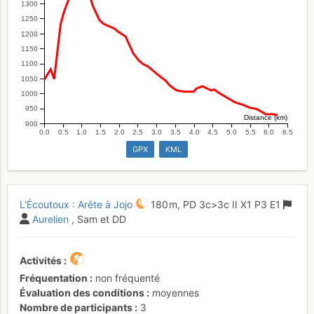
1300
1250
1200
1150
1100
1050
1000
950
Distance (km)
900
0.0
0.5
1.0
1.5
2.0
2.5
3.0
3.5
4.0
4.5
5.0
5.5
6.0
6.5
GPX
KML
L'Écoutoux : Arête à Jojo
180 m,
PD
3c
>3c
II
X1
P3
E1
Aurelien
, Sam et DD
Activités
Fréquentation
non fréquenté
Évaluation des conditions
moyennes
Nombre de participants
3