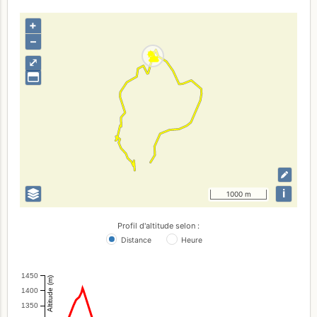
+
–
⤢
i
1000 m
Profil d'altitude selon :
Distance
Heure
1450
Altitude (m)
1400
1350