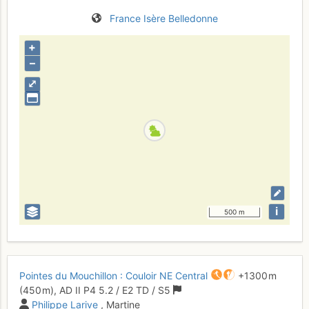
France
Isère
Belledonne
+
–
⤢
i
500 m
Pointes du Mouchillon : Couloir NE Central
+1300 m
(450 m),
AD
II
P4
5.2
/
E2
TD
/ S5
Philippe Larive
, Martine