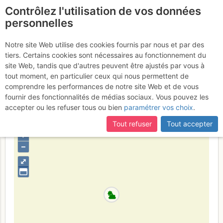
Contrôlez l'utilisation de vos données
fr
personnelles
Suite à une récente et importante mise à jour du site,
si
Caroux - Roc du Dièdre
certaines pages ne sont plus accessibles, manquantes ou
Notre site Web utilise des cookies fournis par nous et par des
incomplètes, déconnectez-vous puis reconnectez-vous à votre
tiers. Certains cookies sont nécessaires au fonctionnement du
Rouge : Dièdre Rouge
Lundi 15
compte sur le site.
site Web, tandis que d'autres peuvent être ajustés par vous à
tout moment, en particulier ceux qui nous permettent de
mai 2017
comprendre les performances de notre site Web et de vous
fournir des fonctionnalités de médias sociaux. Vous pouvez les
accepter ou les refuser tous ou bien
paramétrer vos choix
.
France
Hérault
Tout refuser
Tout accepter
+
–
⤢