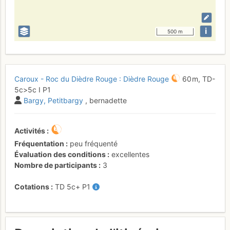
i
500 m
Caroux - Roc du Dièdre Rouge : Dièdre Rouge
60 m,
TD-
5c
>5c
I
P1
Bargy
Petitbargy
, bernadette
Activités
Fréquentation
peu fréquenté
Évaluation des conditions
excellentes
Nombre de participants
3
Cotations
TD
5c+
P1