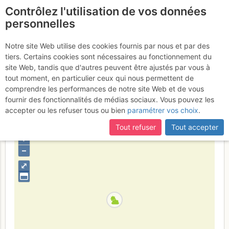
Contrôlez l'utilisation de vos données
fr
personnelles
Vallée d'Ailefroide - La
Notre site Web utilise des cookies fournis par nous et par des
tiers. Certains cookies sont nécessaires au fonctionnement du
Draye : Spit On Cup
Dimanche 21
site Web, tandis que d'autres peuvent être ajustés par vous à
tout moment, en particulier ceux qui nous permettent de
mai 2017
comprendre les performances de notre site Web et de vous
fournir des fonctionnalités de médias sociaux. Vous pouvez les
accepter ou les refuser tous ou bien
paramétrer vos choix
.
France
Hautes-Alpes
Écrins
Tout refuser
Tout accepter
+
–
⤢