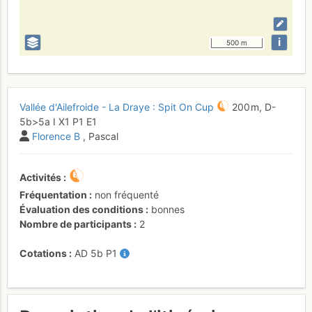
i
500 m
Vallée d'Ailefroide - La Draye : Spit On Cup
200 m,
D-
5b
>5a
I
X1
P1
E1
Florence B
, Pascal
Activités
Fréquentation
non fréquenté
Évaluation des conditions
bonnes
Nombre de participants
2
Cotations
AD
5b
P1