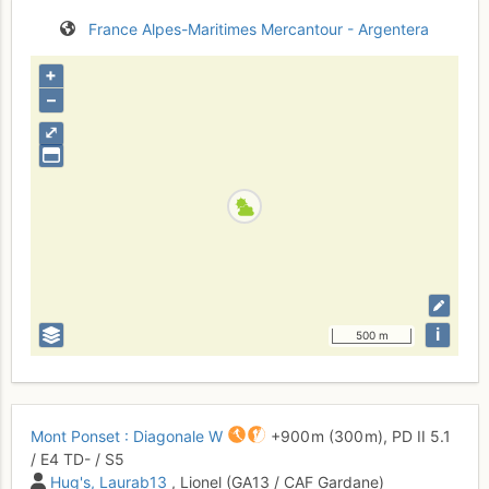
France
Alpes-Maritimes
Mercantour - Argentera
+
–
⤢
i
500 m
Mont Ponset : Diagonale W
+900 m
(300 m),
PD
II
5.1
/
E4
TD-
/ S5
Hug's
Laurab13
, Lionel (GA13 / CAF Gardane)