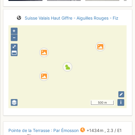
Suisse
Valais
Haut Giffre - Aiguilles Rouges - Fiz
+
–
⤢
i
500 m
Pointe de la Terrasse : Par Émosson
+1434 m
,
2.3
/
E1