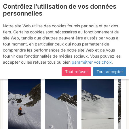
Contrôlez l'utilisation de vos données
fr
personnelles
Pointe du Corbeau
Notre site Web utilise des cookies fournis par nous et par des
tiers. Certains cookies sont nécessaires au fonctionnement du
Sommet 2661 m. et Aiguille
site Web, tandis que d'autres peuvent être ajustés par vous à
du Charmo depuis
tout moment, en particulier ceux qui nous permettent de
comprendre les performances de notre site Web et de vous
Emosson
Dimanche 21 mai 2017
fournir des fonctionnalités de médias sociaux. Vous pouvez les
accepter ou les refuser tous ou bien
paramétrer vos choix
.
Tout refuser
Tout accepter