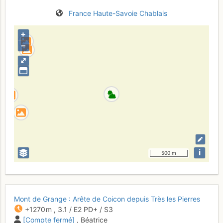
France
Haute-Savoie
Chablais
+
–
⤢
i
500 m
Mont de Grange : Arête de Coicon depuis Très les Pierres
+1270 m
,
3.1
/
E2
PD+
/ S3
[Compte fermé]
, Béatrice