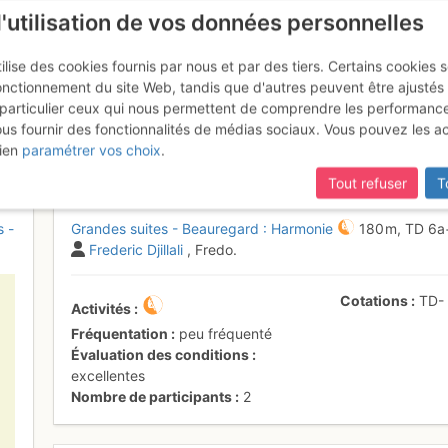
l'utilisation de vos données personnelles
ilise des cookies fournis par nous et par des tiers. Certains cookies 
onctionnement du site Web, tandis que d'autres peuvent être ajustés
particulier ceux qui nous permettent de comprendre les performanc
ous fournir des fonctionnalités de médias sociaux. Vous pouvez les a
 Suites : Harmonie
Samedi 20 mai 2017
ien
paramétrer vos choix
.
Tout refuser
T
s -
Grandes suites - Beauregard : Harmonie
180 m,
TD
6a
Frederic Djillali
, Fredo.
Cotations
TD
Activités
Fréquentation
peu fréquenté
Évaluation des conditions
excellentes
Nombre de participants
2