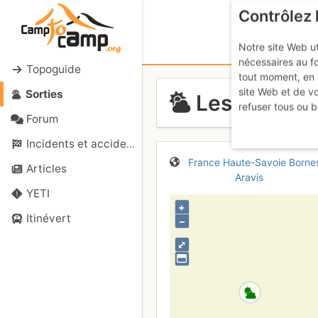
Contrôlez 
Notre site Web ut
nécessaires au f
Topoguide
tout moment, en 
site Web et de v
Sorties
Les Grandes
refuser tous ou b
Forum
Incidents et accidents
France
Haute-Savoie
Borne
Articles
Aravis
YETI
+
Itinévert
–
⤢