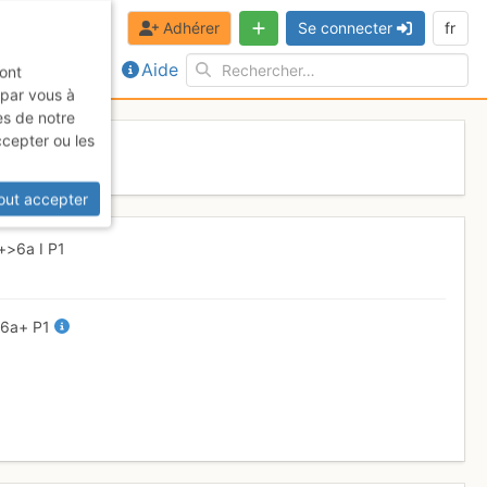
Adhérer
Se connecter
fr
Aide
sont
 par vous à
es de notre
ccepter ou les
out accepter
+
>6a
I
P1
-
6a+
P1