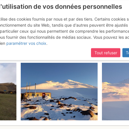
l'utilisation de vos données personnelles
ilise des cookies fournis par nous et par des tiers. Certains cookies 
onctionnement du site Web, tandis que d'autres peuvent être ajustés
particulier ceux qui nous permettent de comprendre les performanc
ous fournir des fonctionnalités de médias sociaux. Vous pouvez les a
z / Эльбрус : Sommet W par la 
ien
paramétrer vos choix
.
Tout refuser
T