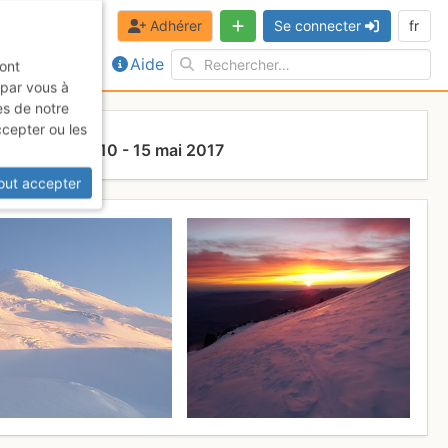
Adhérer
Se connecter
fr
Aide
sont
 par vous à
es de notre
ccepter ou les
face N
10 - 15 mai 2017
out accepter