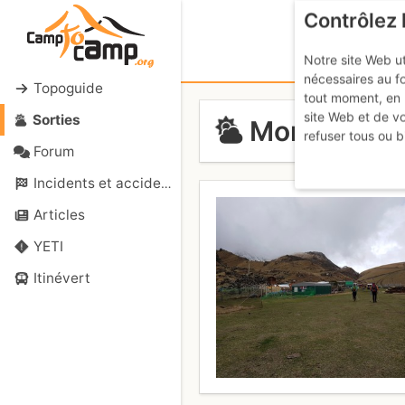
Contrôlez 
Notre site Web ut
nécessaires au f
Topoguide
tout moment, en 
site Web et de v
Sorties
Mont Elbrou
refuser tous ou b
Forum
Incidents et accidents
Articles
YETI
Itinévert