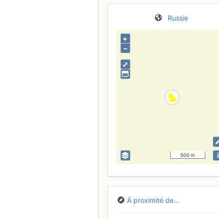
Russie
+
–
⤢
i
500 m
À proximité de...