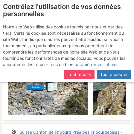
Contrôlez l'utilisation de vos données
fr
personnelles
Dent de Broc et Dent du
Notre site Web utilise des cookies fournis par nous et par des
tiers. Certains cookies sont nécessaires au fonctionnement du
Chamois
Mercredi 17 mai 2017
site Web, tandis que d'autres peuvent être ajustés par vous à
tout moment, en particulier ceux qui nous permettent de
comprendre les performances de notre site Web et de vous
fournir des fonctionnalités de médias sociaux. Vous pouvez les
accepter ou les refuser tous ou bien
paramétrer vos choix
.
Tout refuser
Tout accepter
Suisse
Canton de Fribourg
Préalpes Fribourgeoises -