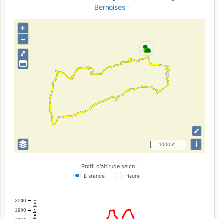
Bernoises
+
–
⤢
i
1000 m
Profil d'altitude selon :
Distance
Heure
2000
Altitude (m)
1900