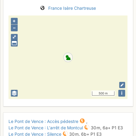
France
Isère
Chartreuse
+
–
⤢
i
500 m
Le Pont de Vence : Accès pédestre
,
Le Pont de Vence : L'arrêt de Montcul
30 m,
6a+
P1
E3
Le Pont de Vence : Silence
30 m,
6b+
P1
E3