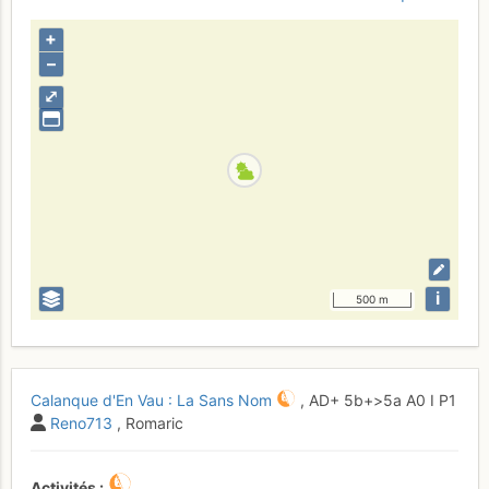
+
–
⤢
i
500 m
Calanque d'En Vau : La Sans Nom
,
AD+
5b+
>5a
A0
I
P1
Reno713
, Romaric
Activités