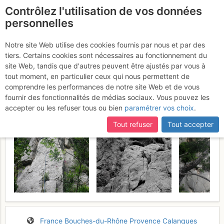
Contrôlez l'utilisation de vos données
fr
personnelles
Calanque d'En Vau : la
Notre site Web utilise des cookies fournis par nous et par des
tiers. Certains cookies sont nécessaires au fonctionnement du
Sans Nom
Samedi 13 mai 2017
site Web, tandis que d'autres peuvent être ajustés par vous à
tout moment, en particulier ceux qui nous permettent de
comprendre les performances de notre site Web et de vous
fournir des fonctionnalités de médias sociaux. Vous pouvez les
accepter ou les refuser tous ou bien
paramétrer vos choix
.
Tout refuser
Tout accepter
France
Bouches-du-Rhône
Provence
Calanques