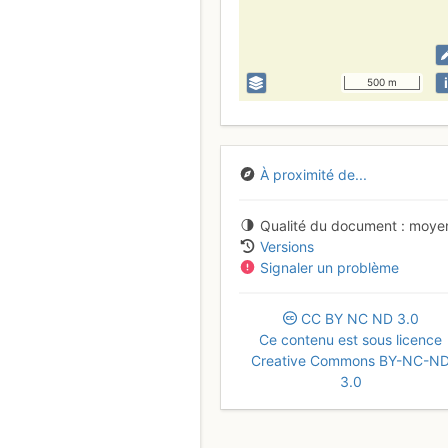
i
500 m
À proximité de...
Qualité du document
moye
Versions
Signaler un problème
CC
BY
NC
ND
3.0
Ce contenu est sous licence
Creative Commons BY-NC-N
3.0