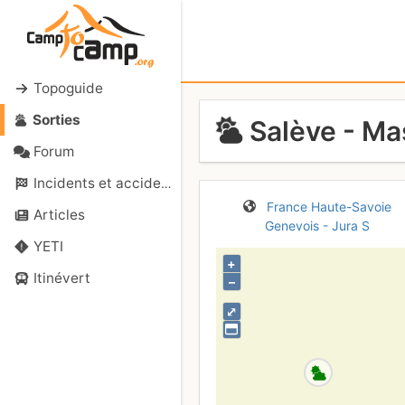
Topoguide
Sorties
Salève - Mas
Forum
Incidents et accidents
France
Haute-Savoie
Articles
Genevois - Jura S
YETI
+
Itinévert
–
⤢