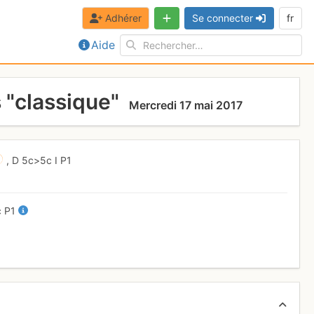
Adhérer
Se connecter
fr
Aide
s "classique"
Mercredi 17 mai 2017
,
D
5c
>5c
I
P1
c
P1