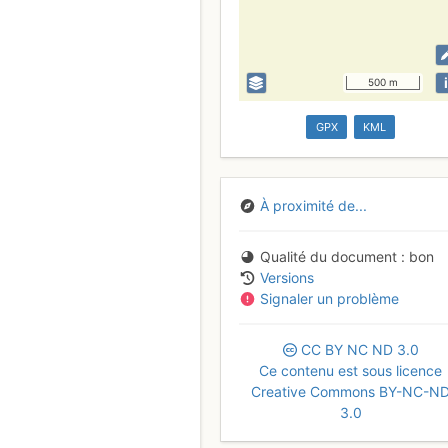
i
500 m
GPX
KML
À proximité de...
Qualité du document
bon
Versions
Signaler un problème
CC
BY
NC
ND
3.0
Ce contenu est sous licence
Creative Commons BY-NC-N
3.0