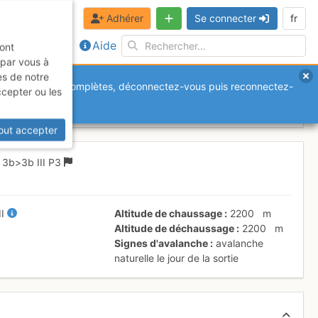
Adhérer
Se connecter
fr
Aide
sont
 par vous à
es de notre
anquantes ou incomplètes, déconnectez-vous puis reconnectez-
ccepter ou les
rcredi 17 mai 2017
out accepter
D
3b
>3b
III
P3
II
Altitude de chaussage
2200
m
Altitude de déchaussage
2200
m
Signes d'avalanche
avalanche
naturelle le jour de la sortie