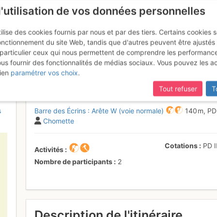
l'utilisation de vos données personnelles
ilise des cookies fournis par nous et par des tiers. Certains cookies 
onctionnement du site Web, tandis que d'autres peuvent être ajustés
particulier ceux qui nous permettent de comprendre les performanc
mise à jour du site,
si certaines pages ne sont plus accessibles, m
ous fournir des fonctionnalités de médias sociaux. Vous pouvez les a
crins : Arête W (voie normale)
Me
ien
paramétrer vos choix
.
Tout refuser
T
s
Barre des Écrins : Arête W (voie normale)
140 m,
P
Chomette
Cotations
PD
I
Activités
Nombre de participants
2
Description de l'itinéraire