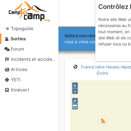
Contrôlez 
Notre site Web ut
nécessaires au f
Topoguide
tout moment, en 
Suite à une récente et importante 
site Web et de v
Sorties
Barre des É
vous à votre compte sur le site.
refuser tous ou b
Forum
Incidents et accidents
France
Isère
Hautes-Alpe
Articles
Écrins
YETI
+
Itinévert
–
⤢