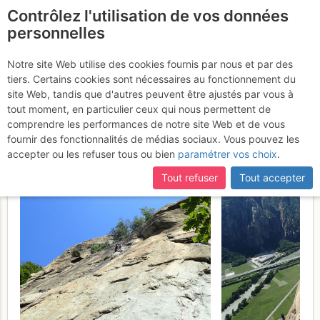
Contrôlez l'utilisation de vos données
fr
personnelles
Suite à une récente et importante mise à jour du site,
si
Il Paretone di Arnad
certaines pages ne sont plus accessibles, manquantes ou
Notre site Web utilise des cookies fournis par nous et par des
incomplètes, déconnectez-vous puis reconnectez-vous à votre
tiers. Certains cookies sont nécessaires au fonctionnement du
(Corma di Machaby) :
compte sur le site.
site Web, tandis que d'autres peuvent être ajustés par vous à
Bucce d'arancia
tout moment, en particulier ceux qui nous permettent de
Mercredi 17 mai
comprendre les performances de notre site Web et de vous
2017
fournir des fonctionnalités de médias sociaux. Vous pouvez les
accepter ou les refuser tous ou bien
paramétrer vos choix
.
Tout refuser
Tout accepter