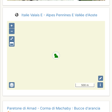
Italie
Valais E - Alpes Pennines E
Vallée d'Aoste
+
–
⤢
i
500 m
Paretone di Arnad - Corma di Machaby : Bucce d'arancia