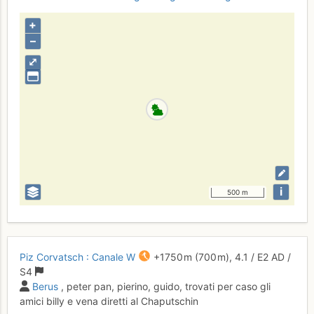
+
–
⤢
i
500 m
Piz Corvatsch : Canale W
+1750 m
(700 m),
4.1
/
E2
AD
/
S4
Berus
, peter pan, pierino, guido, trovati per caso gli
amici billy e vena diretti al Chaputschin