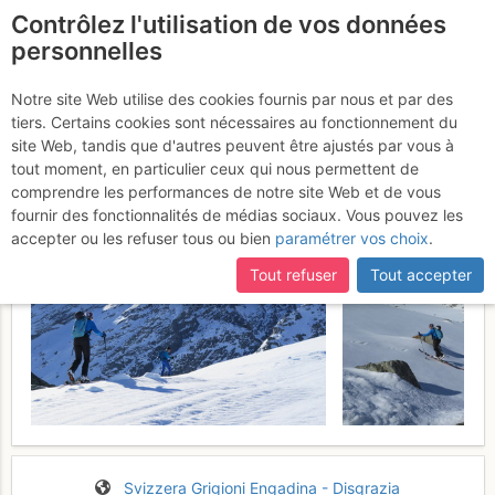
Contrôlez l'utilisation de vos données
fr
personnelles
Piz Corvatsch : Canale
Notre site Web utilise des cookies fournis par nous et par des
tiers. Certains cookies sont nécessaires au fonctionnement du
W
Mardi 16 mai 2017
site Web, tandis que d'autres peuvent être ajustés par vous à
tout moment, en particulier ceux qui nous permettent de
comprendre les performances de notre site Web et de vous
fournir des fonctionnalités de médias sociaux. Vous pouvez les
accepter ou les refuser tous ou bien
paramétrer vos choix
.
Tout refuser
Tout accepter
Svizzera
Grigioni
Engadina - Disgrazia