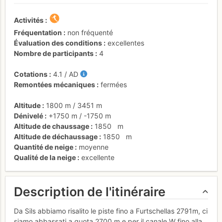
Activités
Fréquentation
non fréquenté
Évaluation des conditions
excellentes
Nombre de participants
4
Cotations
4.1
/
AD
Remontées mécaniques
fermées
Altitude
1800 m
/
3451 m
Dénivelé
+1750 m
/
-1750 m
Altitude de chaussage
1850
m
Altitude de déchaussage
1850
m
Quantité de neige
moyenne
Qualité de la neige
excellente
Description de l'itinéraire
Da Sils abbiamo risalito le piste fino a Furtschellas 2791m, ci
siamo abbassati a quota 2700 m e per il canale W fino alla