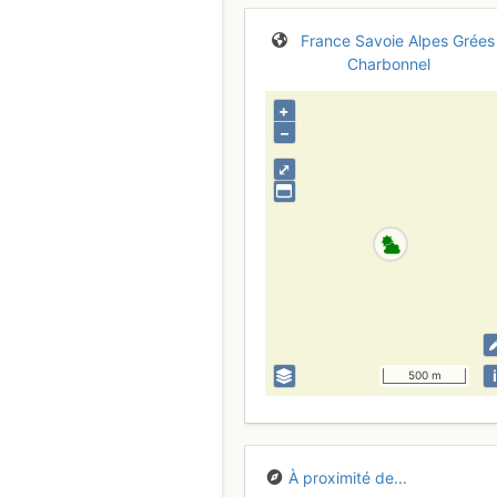
France
Savoie
Alpes Grées
Charbonnel
+
–
⤢
i
500 m
À proximité de...