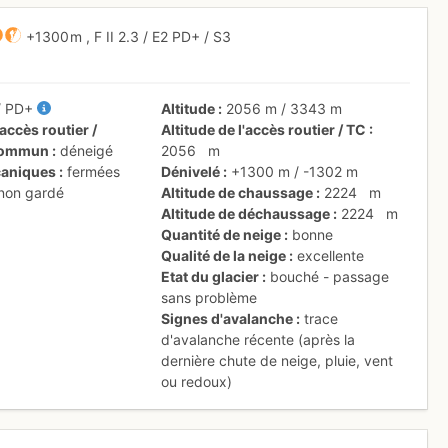
+1300 m
,
F
II
2.3
/
E2
PD+
/ S3
/
PD+
Altitude
2056 m
/
3343 m
accès routier /
Altitude de l'accès routier / TC
 commun
déneigé
2056
m
aniques
fermées
Dénivelé
+1300 m
/
-1302 m
 non gardé
Altitude de chaussage
2224
m
Altitude de déchaussage
2224
m
Quantité de neige
bonne
Qualité de la neige
excellente
Etat du glacier
bouché - passage
sans problème
Signes d'avalanche
trace
d'avalanche récente (après la
dernière chute de neige, pluie, vent
ou redoux)