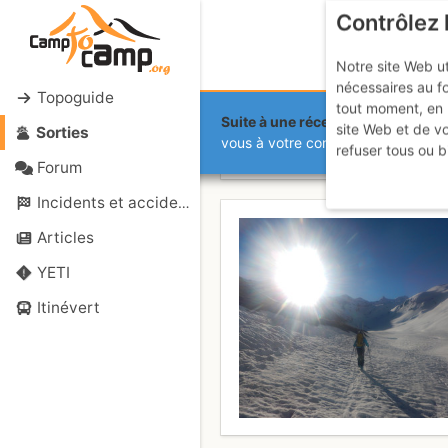
Contrôlez 
Notre site Web ut
nécessaires au f
Topoguide
tout moment, en 
Suite à une récente et importante 
site Web et de v
Sorties
Pointe de la
vous à votre compte sur le site.
refuser tous ou b
Forum
Incidents et accidents
Articles
YETI
Itinévert