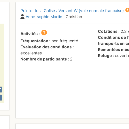
 -
Pointe de la Galise : Versant W (voie normale française)
Anne-sophie Martin
, Christian
Cotations
2.3
Activités
Conditions de l'
Fréquentation
non fréquenté
transports en
Évaluation des conditions
Remontées méc
excellentes
Refuge
ouvert
Nombre de participants
2