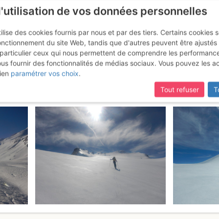
l'utilisation de vos données personnelles
ilise des cookies fournis par nous et par des tiers. Certains cookies 
onctionnement du site Web, tandis que d'autres peuvent être ajustés
particulier ceux qui nous permettent de comprendre les performanc
mise à jour du site,
si certaines pages ne sont plus accessibles, m
ous fournir des fonctionnalités de médias sociaux. Vous pouvez les a
 Galise : Versant W (voie norma
ien
paramétrer vos choix
.
Tout refuser
T