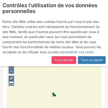
Contrôlez l'utilisation de vos données
fr
personnelles
Suite à une récente et importante mise à jour du site,
si
Plateau de Castelvieil -
certaines pages ne sont plus accessibles, manquantes ou
Notre site Web utilise des cookies fournis par nous et par des
incomplètes, déconnectez-vous puis reconnectez-vous à votre
tiers. Certains cookies sont nécessaires au fonctionnement du
Face SW : Princesse
compte sur le site.
site Web, tandis que d'autres peuvent être ajustés par vous à
caramel
tout moment, en particulier ceux qui nous permettent de
Vendredi 2 décembre 2016
comprendre les performances de notre site Web et de vous
fournir des fonctionnalités de médias sociaux. Vous pouvez les
accepter ou les refuser tous ou bien
paramétrer vos choix
.
Provence
Calanques
Tout refuser
Tout accepter
+
–
⤢