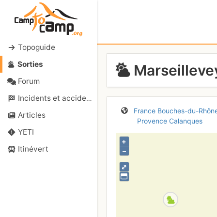
Topoguide
Sorties
Marseillevey
Forum
Incidents et accidents
France
Bouches-du-Rhôn
Articles
Provence
Calanques
YETI
+
Itinévert
–
⤢