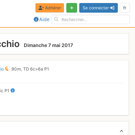
Adhérer
Se connecter
fr
Aide
cchio
Dimanche 7 mai 2017
io
90 m,
TD
6c
>6a
P1
6c
P1