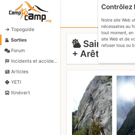
Contrôlez 
Notre site Web ut
nécessaires au f
Topoguide
tout moment, en 
site Web et de v
Sorties
Sainte Victo
refuser tous ou b
Forum
+ Arête du Gra
Incidents et accidents
Articles
YETI
Itinévert