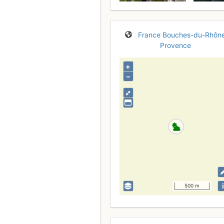
France
Bouches-du-Rhôn
Provence
+
–
⤢
i
500 m