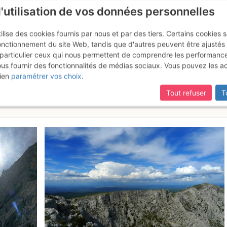
l'utilisation de vos données personnelles
ilise des cookies fournis par nous et par des tiers. Certains cookies 
onctionnement du site Web, tandis que d'autres peuvent être ajustés
particulier ceux qui nous permettent de comprendre les performanc
ous fournir des fonctionnalités de médias sociaux. Vous pouvez les a
ire - Grand Couloir et Genty : 
ien
paramétrer vos choix
.
nd Couloir
Samedi 13 mai 2017
Tout refuser
T