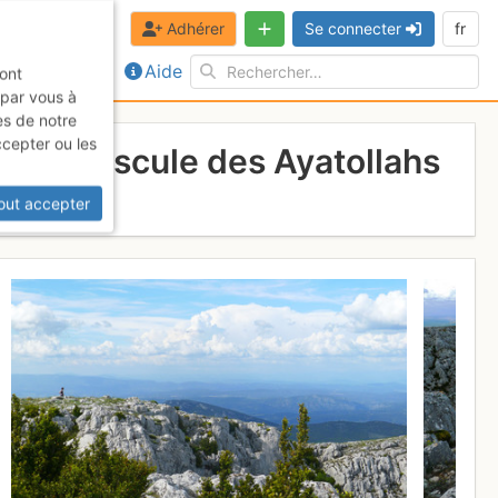
Adhérer
Se connecter
fr
Aide
sont
 par vous à
es de notre
ccepter ou les
Le Crépuscule des Ayatollahs
out accepter