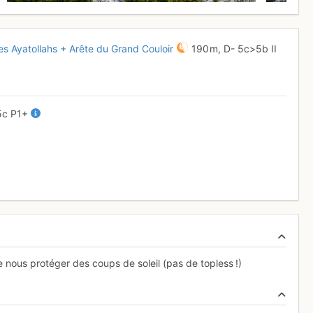
des Ayatollahs + Arête du Grand Couloir
190 m,
D-
5c
>5b
II
5c
P1+
ous protéger des coups de soleil (pas de topless !)