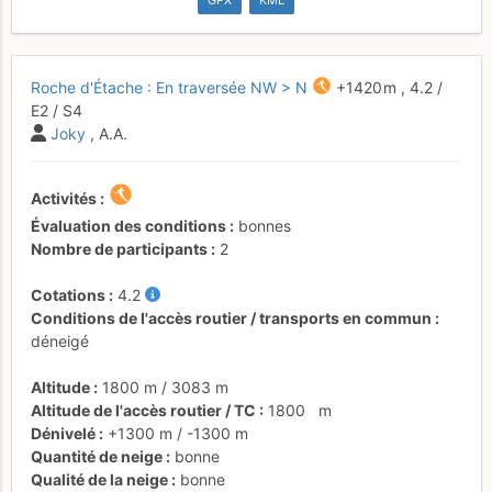
GPX
KML
Roche d'Étache : En traversée NW > N
+1420 m
,
4.2
/
E2
/ S4
Joky
, A.A.
Activités
Évaluation des conditions
bonnes
Nombre de participants
2
Cotations
4.2
Conditions de l'accès routier / transports en commun
déneigé
Altitude
1800 m
/
3083 m
Altitude de l'accès routier / TC
1800
m
Dénivelé
+1300 m
/
-1300 m
Quantité de neige
bonne
Qualité de la neige
bonne