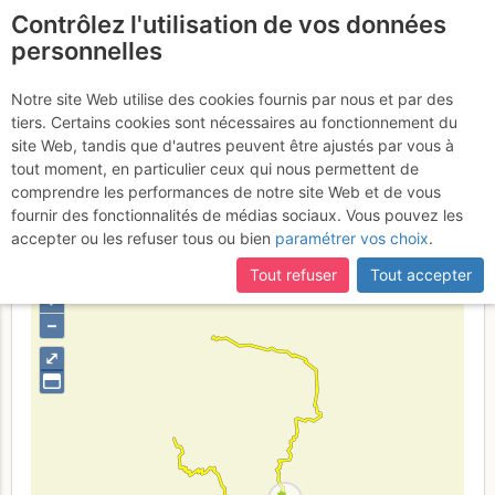
Contrôlez l'utilisation de vos données
fr
personnelles
Roche d'Étache : Roche
Notre site Web utilise des cookies fournis par nous et par des
tiers. Certains cookies sont nécessaires au fonctionnement du
d'Etache en Traversée NW
site Web, tandis que d'autres peuvent être ajustés par vous à
/ N
tout moment, en particulier ceux qui nous permettent de
Mardi 9 mai 2017
comprendre les performances de notre site Web et de vous
fournir des fonctionnalités de médias sociaux. Vous pouvez les
accepter ou les refuser tous ou bien
paramétrer vos choix
.
France
Savoie
Cerces - Thabor - Mont-Cenis
Tout refuser
Tout accepter
+
–
⤢