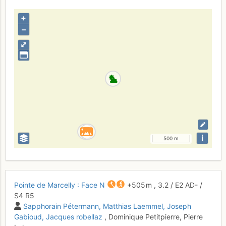
+
–
⤢
i
500 m
Pointe de Marcelly : Face N
+505 m
,
3.2
/
E2
AD-
/
S4
R5
Sapphorain Pétermann
Matthias Laemmel
Joseph
Gabioud
Jacques robellaz
, Dominique Petitpierre, Pierre