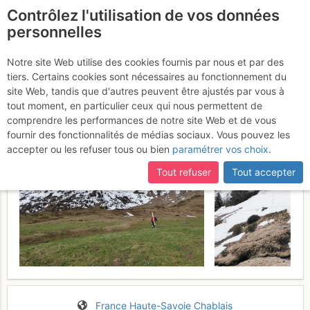
Contrôlez l'utilisation de vos données
fr
personnelles
Pointe de Marcelly :
Notre site Web utilise des cookies fournis par nous et par des
tiers. Certains cookies sont nécessaires au fonctionnement du
Face N
Samedi 13 mai 2017
site Web, tandis que d'autres peuvent être ajustés par vous à
tout moment, en particulier ceux qui nous permettent de
comprendre les performances de notre site Web et de vous
fournir des fonctionnalités de médias sociaux. Vous pouvez les
accepter ou les refuser tous ou bien
paramétrer vos choix
.
Tout refuser
Tout accepter
France
Haute-Savoie
Chablais