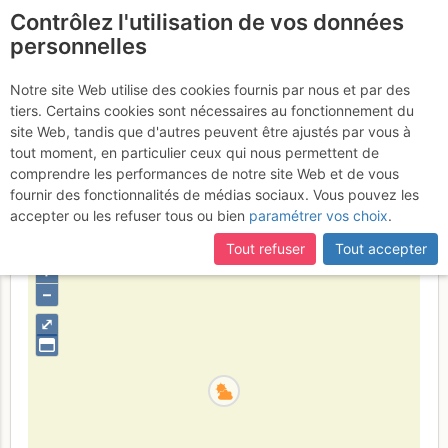
Contrôlez l'utilisation de vos données
fr
personnelles
Roc des Bœufs - Dalle
Notre site Web utilise des cookies fournis par nous et par des
tiers. Certains cookies sont nécessaires au fonctionnement du
Rousse : Lactate et
site Web, tandis que d'autres peuvent être ajustés par vous à
Dragibus
tout moment, en particulier ceux qui nous permettent de
Samedi 13 mai 2017
comprendre les performances de notre site Web et de vous
fournir des fonctionnalités de médias sociaux. Vous pouvez les
accepter ou les refuser tous ou bien
paramétrer vos choix
.
France
Haute-Savoie
Bauges
Tout refuser
Tout accepter
+
–
⤢