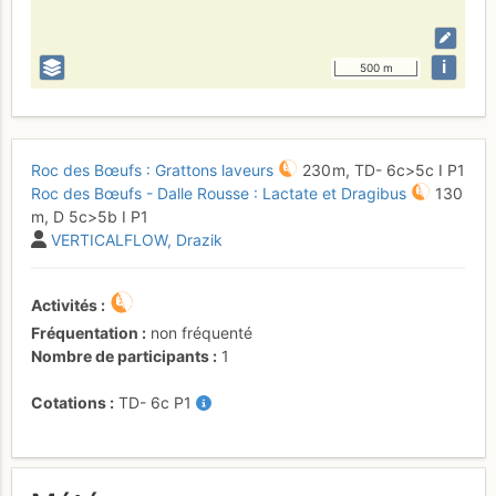
i
500 m
Roc des Bœufs : Grattons laveurs
230 m,
TD-
6c
>5c
I
P1
Roc des Bœufs - Dalle Rousse : Lactate et Dragibus
130
m,
D
5c
>5b
I
P1
VERTICALFLOW
Drazik
Activités
Fréquentation
non fréquenté
Nombre de participants
1
Cotations
TD-
6c
P1