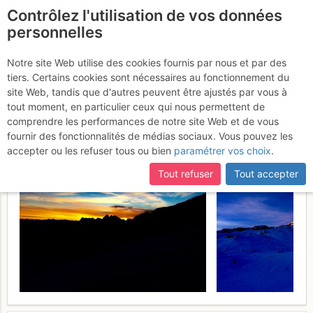
Contrôlez l'utilisation de vos données
fr
personnelles
Pic de Boum : Par le
Notre site Web utilise des cookies fournis par nous et par des
tiers. Certains cookies sont nécessaires au fonctionnement du
refuge du Maupas
28 - 29 janv.
site Web, tandis que d'autres peuvent être ajustés par vous à
tout moment, en particulier ceux qui nous permettent de
2017
comprendre les performances de notre site Web et de vous
fournir des fonctionnalités de médias sociaux. Vous pouvez les
accepter ou les refuser tous ou bien
paramétrer vos choix
.
Tout refuser
Tout accepter