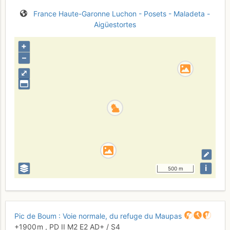
France
Haute-Garonne
Luchon - Posets - Maladeta -
Aigüestortes
+
–
⤢
i
500 m
Pic de Boum : Voie normale, du refuge du Maupas
+1900 m
,
PD
II
M2
E2
AD+
/ S4