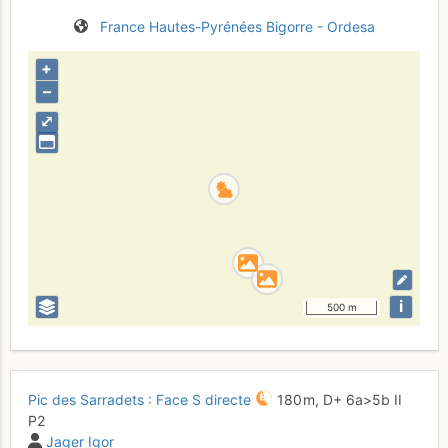
France
Hautes-Pyrénées
Bigorre - Ordesa
+
–
⤢
i
500 m
Pic des Sarradets : Face S directe
180 m,
D+
6a
>5b
II
P2
Jager Igor