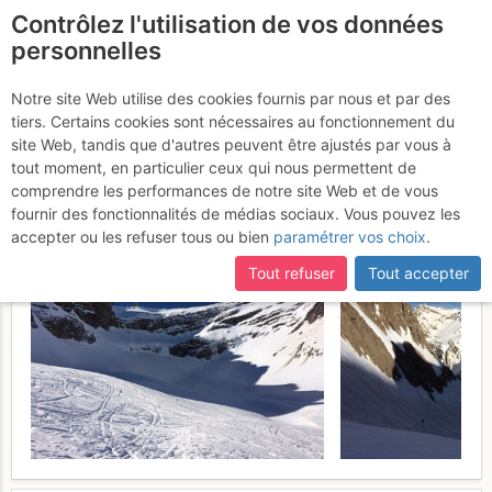
Contrôlez l'utilisation de vos données
fr
personnelles
Sarradets face S à
Notre site Web utilise des cookies fournis par nous et par des
tiers. Certains cookies sont nécessaires au fonctionnement du
ski/escalade (vidéo)
Dimanche
site Web, tandis que d'autres peuvent être ajustés par vous à
tout moment, en particulier ceux qui nous permettent de
26 février 2017
comprendre les performances de notre site Web et de vous
fournir des fonctionnalités de médias sociaux. Vous pouvez les
accepter ou les refuser tous ou bien
paramétrer vos choix
.
Tout refuser
Tout accepter