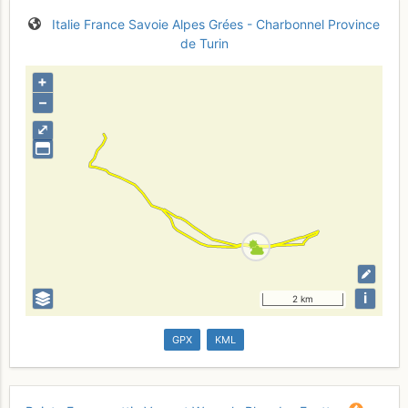
Italie
France
Savoie
Alpes Grées - Charbonnel
Province
de Turin
+
–
⤢
i
2 km
GPX
KML