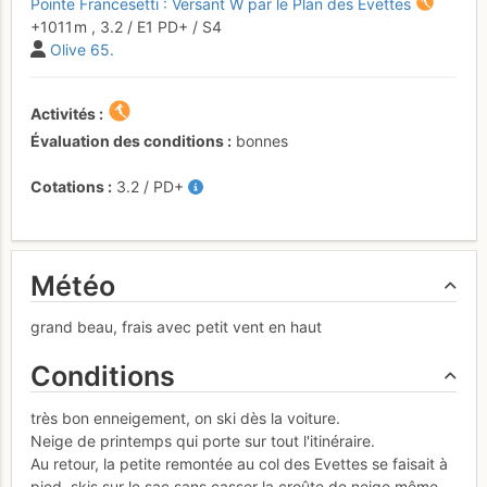
Pointe Francesetti : Versant W par le Plan des Evettes
+1011 m
,
3.2
/
E1
PD+
/ S4
Olive 65.
Activités
Évaluation des conditions
bonnes
Cotations
3.2
/
PD+
Météo
grand beau, frais avec petit vent en haut
Conditions
très bon enneigement, on ski dès la voiture.
Neige de printemps qui porte sur tout l'itinéraire.
Au retour, la petite remontée au col des Evettes se faisait à
pied, skis sur le sac sans casser la croûte de neige même