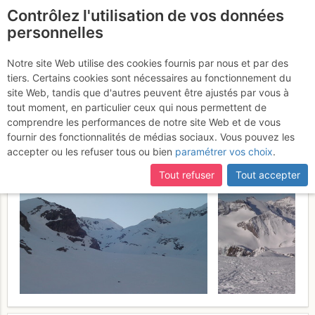
Contrôlez l'utilisation de vos données
fr
personnelles
Pointe Francesetti :
Notre site Web utilise des cookies fournis par nous et par des
tiers. Certains cookies sont nécessaires au fonctionnement du
Versant W par le Plan des
site Web, tandis que d'autres peuvent être ajustés par vous à
Evettes
tout moment, en particulier ceux qui nous permettent de
Mercredi 10 mai 2017
comprendre les performances de notre site Web et de vous
fournir des fonctionnalités de médias sociaux. Vous pouvez les
accepter ou les refuser tous ou bien
paramétrer vos choix
.
Tout refuser
Tout accepter