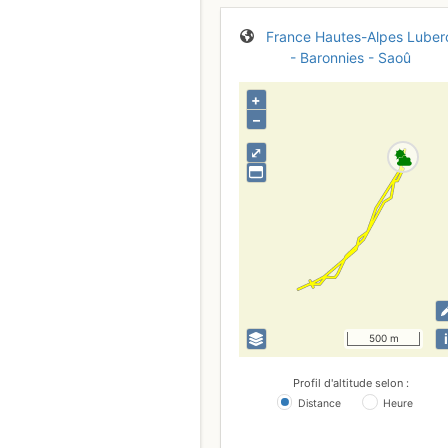
France
Hautes-Alpes
Luber
- Baronnies - Saoû
+
–
⤢
i
500 m
Profil d'altitude selon :
Distance
Heure