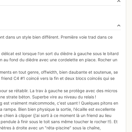
t dans un style bien différent. Première voie trad dans ce
s délicat est lorsque l'on sort du dièdre à gauche sous le bitard
iton au fond du dièdre avec une cordelette en place. Rocher un
ments en tout genre, offwidth, bien daubante et soutenue, se
 1 friend C4 #1 coincé vers la fin et deux blocs coincés qui se
 pour se rétablir. La trav à gauche se protège avec des micros
nne strate béton. Superbe vire au niveau du relais !
ping est vraiment malcommode, c'est usant ! Quelques pitons en
a rampe. Bien bien physique la sortie, l'écaille est excellente
de chien à clipper (j'ai sorti à ce moment là un friend au lieu
ndule à finir sous le toit sans même toucher le rocher !!). Et
4 mètres à droite avec un "réta-piscine" sous la chaîne,