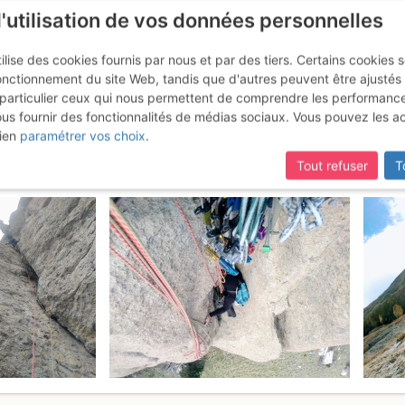
l'utilisation de vos données personnelles
ilise des cookies fournis par nous et par des tiers. Certains cookies 
onctionnement du site Web, tandis que d'autres peuvent être ajustés
particulier ceux qui nous permettent de comprendre les performanc
ous fournir des fonctionnalités de médias sociaux. Vous pouvez les a
 : Natilik
Lundi 8 mai 2017
ien
paramétrer vos choix
.
Tout refuser
T