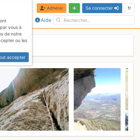
Adhérer
Se connecter
fr
Aide
sont
 par vous à
es de notre
ccepter ou les
out accepter