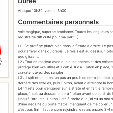
Durée
Attaque 10h30, voie en 3h30.
Commentaires personnels
Voie magique, superbe ambiance. Toutes les longueurs son
registre de difficulté pour ma part :-)
L1 : Se protège plutôt bien dans la fissure à droite. Le pa
pour arriver dans du crépis. Le relais est au dessus. 1 p
peu glissant.
m)
L2 : Tout en rondeur avec quelques poches et des coince
.5
protège bien (#4 utile) et 1 câblé. Il y a 1 piton en place,
cravatent avec des sangles.
L3 : 1 spit et un piton, un pas un peu bloc entre les deux
derrière des écailles, puis 1 piton, avant d'atteindre la bo
L4 : 1 réta pour s'engager sur la strate et en fait le ram
place, 1 spit au dessus, encore 1 piton avant de sortir de l
jusqu'à l'arbuste, 1 piton juste à droite que j'ai eu un mal 
d'une dégaine du porte matos, manquant de me coller un pe
c'est pas fini, il faut encore rejoindre le relais encore 3-