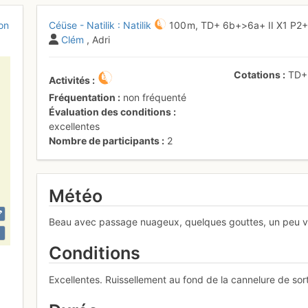
on
Céüse - Natilik : Natilik
100 m,
TD+
6b+
>6a+
II
X1
P2
Clém
, Adri
Cotations
TD
Activités
Fréquentation
non fréquenté
Évaluation des conditions
excellentes
Nombre de participants
2
Météo
Beau avec passage nuageux, quelques gouttes, un peu 
Conditions
Excellentes. Ruissellement au fond de la cannelure de so