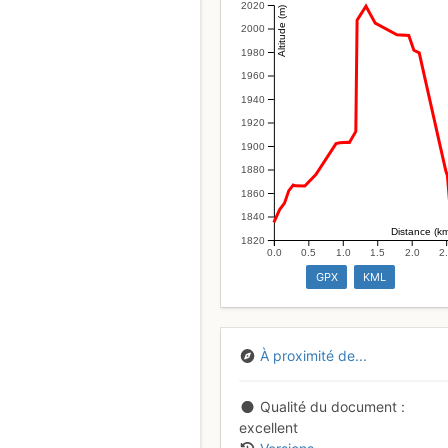
2020
Altitude (m)
2000
1980
1960
1940
1920
1900
1880
1860
1840
Distance (k
1820
0.0
0.5
1.0
1.5
2.0
2
GPX
KML
À proximité de...
Qualité du document
excellent