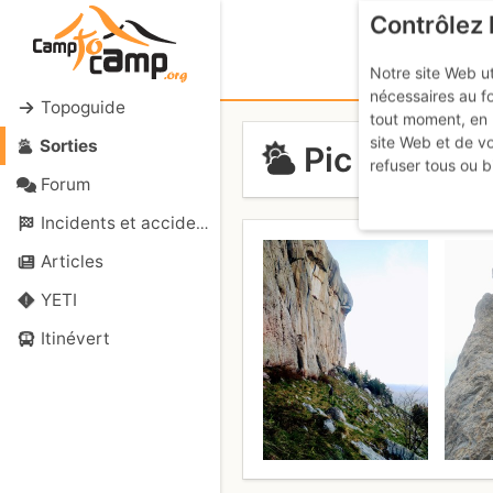
Contrôlez 
Notre site Web ut
nécessaires au f
Topoguide
tout moment, en 
site Web et de v
Sorties
Pic de Céüse
refuser tous ou b
Forum
Incidents et accidents
Articles
YETI
Itinévert