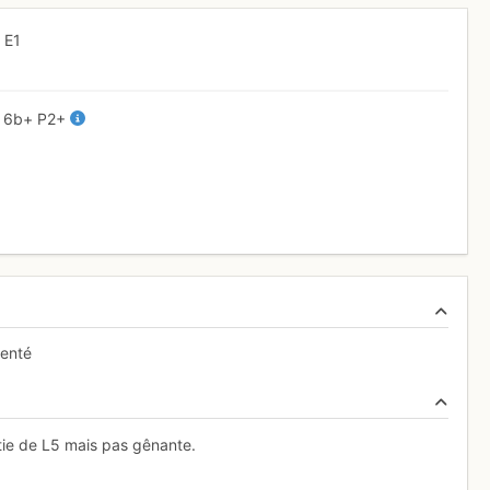
+
E1
+
6b+
P2+
venté
rtie de L5 mais pas gênante.