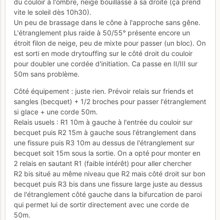
du couloir à l'ombre, neige bouillasse à sa droite (ça prend
vite le soleil dès 10h30).
Un peu de brassage dans le cône à l'approche sans gêne.
L'étranglement plus raide à 50/55° présente encore un
étroit filon de neige, peu de mixte pour passer (un bloc). On
est sorti en mode drytouffing sur le côté droit du couloir
pour doubler une cordée d'initiation. Ca passe en II/III sur
50m sans problème.
Côté équipement : juste rien. Prévoir relais sur friends et
sangles (becquet) + 1/2 broches pour passer l'étranglement
si glace + une corde 50m.
Relais usuels : R1 10m à gauche à l'entrée du couloir sur
becquet puis R2 15m à gauche sous l'étranglement dans
une fissure puis R3 10m au dessus de l'étranglement sur
becquet soit 15m sous la sortie. On a opté pour monter en
2 relais en sautant R1 (faible intérêt) pour aller chercher
R2 bis situé au même niveau que R2 mais côté droit sur bon
becquet puis R3 bis dans une fissure large juste au dessus
de l'étranglement côté gauche dans la bifurcation de paroi
qui permet lui de sortir directement avec une corde de
50m.