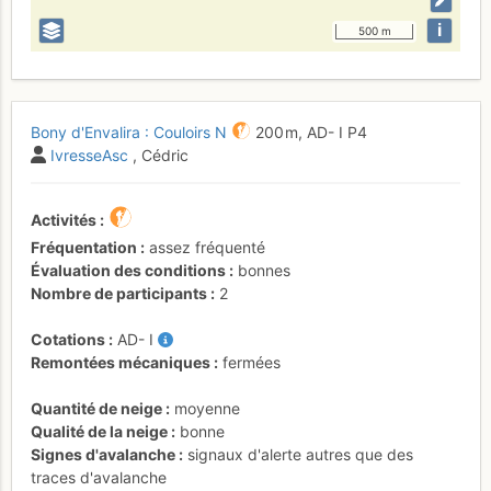
i
500 m
Bony d'Envalira : Couloirs N
200 m,
AD-
I
P4
IvresseAsc
, Cédric
Activités
Fréquentation
assez fréquenté
Évaluation des conditions
bonnes
Nombre de participants
2
Cotations
AD-
I
Remontées mécaniques
fermées
Quantité de neige
moyenne
Qualité de la neige
bonne
Signes d'avalanche
signaux d'alerte autres que des
traces d'avalanche