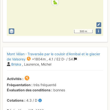
i
500 m
Mont Vélan : Traversée par le couloir d'Annibal et le glacier
de Valsorey
+1804 m
,
4.1
/
E2
D-
/ S4
Briska
, Laurence, Michel
Activités
Fréquentation
très fréquenté
Évaluation des conditions
bonnes
Cotations
4.3
/
D