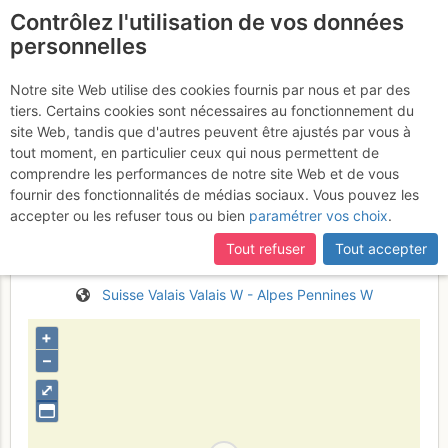
Contrôlez l'utilisation de vos données
fr
personnelles
Mont Vélan : Traversée
Notre site Web utilise des cookies fournis par nous et par des
tiers. Certains cookies sont nécessaires au fonctionnement du
Bourg St Bernard >> Bourg
site Web, tandis que d'autres peuvent être ajustés par vous à
St Pierre par le couloir
tout moment, en particulier ceux qui nous permettent de
comprendre les performances de notre site Web et de vous
d'Annibal et le glacier de
fournir des fonctionnalités de médias sociaux. Vous pouvez les
Valsorey
accepter ou les refuser tous ou bien
paramétrer vos choix
.
Dimanche 16 avril 2017
Tout refuser
Tout accepter
Suisse
Valais
Valais W - Alpes Pennines W
+
–
⤢