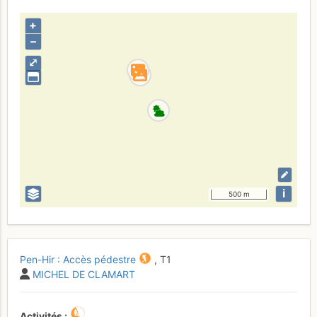
+
–
⤢
i
500 m
Pen-Hir : Accès pédestre
,
T1
MICHEL DE CLAMART
Activités