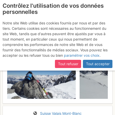
Contrôlez l'utilisation de vos données
fr
personnelles
Petite Pointe d'Orny :
Notre site Web utilise des cookies fournis par nous et par des
tiers. Certains cookies sont nécessaires au fonctionnement du
Couloir NE
Mardi 9 mai 2017
site Web, tandis que d'autres peuvent être ajustés par vous à
tout moment, en particulier ceux qui nous permettent de
comprendre les performances de notre site Web et de vous
fournir des fonctionnalités de médias sociaux. Vous pouvez les
accepter ou les refuser tous ou bien
paramétrer vos choix
.
Tout refuser
Tout accepter
Suisse
Valais
Mont-Blanc