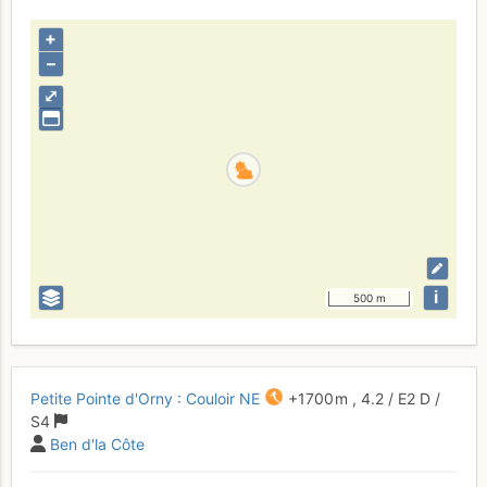
+
–
⤢
i
500 m
Petite Pointe d'Orny : Couloir NE
+1700 m
,
4.2
/
E2
D
/
S4
Ben d'la Côte