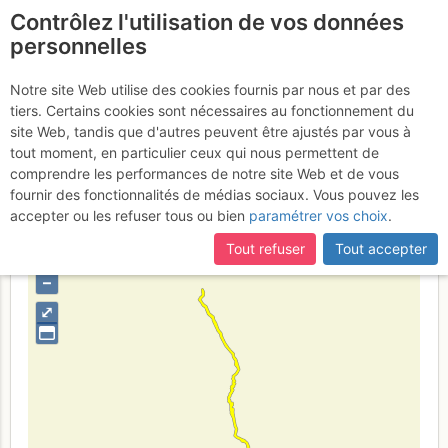
Contrôlez l'utilisation de vos données
fr
personnelles
Pic de Hourgade : Par
Notre site Web utilise des cookies fournis par nous et par des
tiers. Certains cookies sont nécessaires au fonctionnement du
les lacs de Nère
Mardi 9 mai 2017
site Web, tandis que d'autres peuvent être ajustés par vous à
tout moment, en particulier ceux qui nous permettent de
comprendre les performances de notre site Web et de vous
fournir des fonctionnalités de médias sociaux. Vous pouvez les
France
Hautes-Pyrénées
Haute-Garonne
Luchon -
accepter ou les refuser tous ou bien
paramétrer vos choix
.
Posets - Maladeta - Aigüestortes
Tout refuser
Tout accepter
+
–
⤢