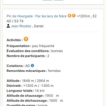
Pic de Hourgade : Par les lacs de Nère
+1200 m
,
E2
AD
/ S3
T4
Jean Rhodes
, Daniel
Activités
Fréquentation
peu fréquenté
Évaluation des conditions
bonnes
Nombre de participants
2
Cotations
AD
Remontées mécaniques
fermées
Altitude
1848 m
/
2964 m
Dénivelé
+1300 m
/
-1300 m
Longueur totale
14 km
Altitude de chaussage
1900
m
Altitude de déchaussage
1900
m
Quantité de neige
bonne