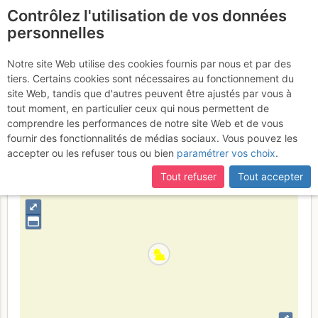
Contrôlez l'utilisation de vos données
fr
personnelles
Col de la Grande Sagne
Notre site Web utilise des cookies fournis par nous et par des
tiers. Certains cookies sont nécessaires au fonctionnement du
: Couloir S
Mardi 9 mai 2017
site Web, tandis que d'autres peuvent être ajustés par vous à
tout moment, en particulier ceux qui nous permettent de
comprendre les performances de notre site Web et de vous
fournir des fonctionnalités de médias sociaux. Vous pouvez les
France
Hautes-Alpes
Écrins
accepter ou les refuser tous ou bien
paramétrer vos choix
.
+
Tout refuser
Tout accepter
–
⤢