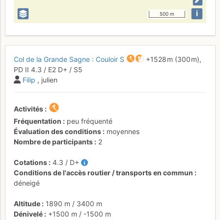
i
500 m
Col de la Grande Sagne : Couloir S
+1528 m
(300 m),
PD
II
4.3
/
E2
D+
/ S5
Filip
, julien
Activités
Fréquentation
peu fréquenté
Évaluation des conditions
moyennes
Nombre de participants
2
Cotations
4.3
/
D+
Conditions de l'accès routier / transports en commun
déneigé
Altitude
1890 m
/
3400 m
Dénivelé
+1500 m
/
-1500 m