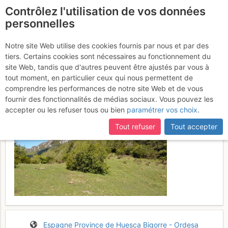
Contrôlez l'utilisation de vos données
fr
personnelles
Castillo Mayor : Versant
Notre site Web utilise des cookies fournis par nous et par des
tiers. Certains cookies sont nécessaires au fonctionnement du
S
Dimanche 7 mai 2017
site Web, tandis que d'autres peuvent être ajustés par vous à
tout moment, en particulier ceux qui nous permettent de
comprendre les performances de notre site Web et de vous
fournir des fonctionnalités de médias sociaux. Vous pouvez les
accepter ou les refuser tous ou bien
paramétrer vos choix
.
Tout refuser
Tout accepter
Espagne
Province de Huesca
Bigorre - Ordesa