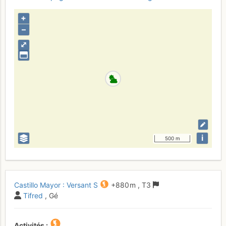
+
–
⤢
i
500 m
Castillo Mayor : Versant S
+880 m
,
T3
Tifred
, Gé
Activités