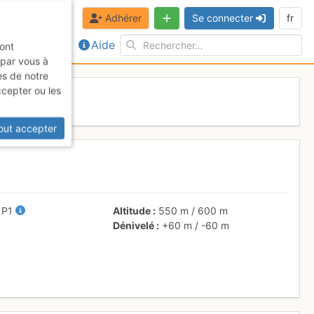
Adhérer
Se connecter
fr
Aide
sont
 par vous à
es de notre
ccepter ou les
out accepter
P1
Altitude
550 m
/
600 m
Dénivelé
+60 m
/
-60 m