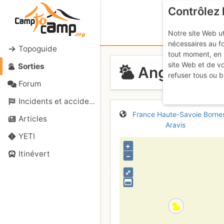
Contrôlez 
Notre site Web ut
nécessaires au f
Topoguide
tout moment, en 
site Web et de v
Sorties
Angon : Les
refuser tous ou b
Forum
Incidents et accidents
France
Haute-Savoie
Borne
Articles
Aravis
YETI
+
Itinévert
–
⤢