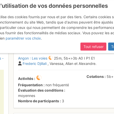
l'utilisation de vos données personnelles
ilise des cookies fournis par nous et par des tiers. Certains cookies 
onctionnement du site Web, tandis que d'autres peuvent être ajustés
particulier ceux qui nous permettent de comprendre les performanc
ous fournir des fonctionnalités de médias sociaux. Vous pouvez les a
 voies
Lundi 8 mai 2017
ien
paramétrer vos choix
.
Tout refuser
T
s -
Angon : Les voies
25 m,
5b+
>3b
A0
I
P1
E1
Frederic Djillali
, Vanessa, Allan et Alexandre.
Cotations
5b+
Activités
Fréquentation
non fréquenté
Évaluation des conditions
moyennes
Nombre de participants
3