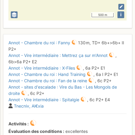
i
500 m
Annot - Chambre du roi : Fanny
130 m,
TD+
6b+
>6b+
II
P2+
Annot - Vire intermédiaire : Mettrez ça sur m'Annot
,
6b
>6a
P2+
E2
Annot - Vire intermédiaire : X-Files
,
6a
P2+
E1
Annot - Chambre du roi : Hand Training
,
6a
I
P2+
E1
Annot - Chambre du roi : Fan de la reine
,
6c
P2+
Annot - sites d'escalade : Vire du Bas - Les Mongols de
droite
,
6c
P2+
Annot - Vire intermédiaire : Spitalgie
,
6c
P2+
E4
Tnecniv
Al€xia
Activités
Évaluation des conditions
excellentes