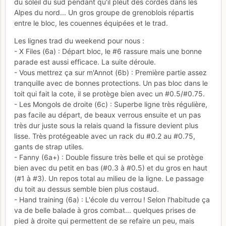
du soleil du sud pendant qu'il pleut des cordes dans les
Alpes du nord... Un gros groupe de grenoblois répartis
entre le bloc, les couennes équipées et le trad.
Les lignes trad du weekend pour nous :
- X Files (6a) : Départ bloc, le #6 rassure mais une bonne
parade est aussi efficace. La suite déroule.
- Vous mettrez ça sur m'Annot (6b) : Première partie assez
tranquille avec de bonnes protections. Un pas bloc dans le
toit qui fait la cote, il se protège bien avec un #0.5/#0.75.
- Les Mongols de droite (6c) : Superbe ligne très régulière,
pas facile au départ, de beaux verrous ensuite et un pas
très dur juste sous la relais quand la fissure devient plus
lisse. Très protégeable avec un rack du #0.2 au #0.75,
gants de strap utiles.
- Fanny (6a+) : Double fissure très belle et qui se protège
bien avec du petit en bas (#0.3 à #0.5) et du gros en haut
(#1 à #3). Un repos total au milieu de la ligne. Le passage
du toit au dessus semble bien plus costaud.
- Hand training (6a) : L'école du verrou ! Selon l'habitude ça
va de belle balade à gros combat... quelques prises de
pied à droite qui permettent de se refaire un peu, mais