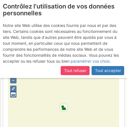
Contrôlez l'utilisation de vos données
fr
personnelles
(re) Découverte d'Annot
Notre site Web utilise des cookies fournis par nous et par des
tiers. Certains cookies sont nécessaires au fonctionnement du
7 - 8 mai 2017
site Web, tandis que d'autres peuvent être ajustés par vous à
tout moment, en particulier ceux qui nous permettent de
comprendre les performances de notre site Web et de vous
fournir des fonctionnalités de médias sociaux. Vous pouvez les
France
Alpes-de-Haute-Provence
Pelat - Préalpes de
accepter ou les refuser tous ou bien
paramétrer vos choix
.
Castellane - Estérel
Tout refuser
Tout accepter
+
–
⤢