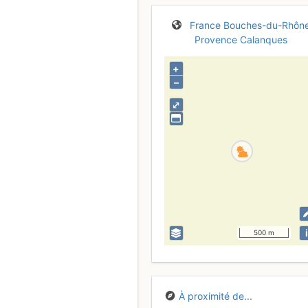
France
Bouches-du-Rhôn
Provence
Calanques
+
–
⤢
i
500 m
À proximité de...