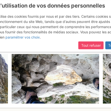
l'utilisation de vos données personnelles
ilise des cookies fournis par nous et par des tiers. Certains cookies 
onctionnement du site Web, tandis que d'autres peuvent être ajustés
particulier ceux qui nous permettent de comprendre les performanc
mise à jour du site,
si certaines pages ne sont plus accessibles, m
ous fournir des fonctionnalités de médias sociaux. Vous pouvez les a
 - Draïoun : Roule galet
Mercredi 29
ien
paramétrer vos choix
.
Tout refuser
T