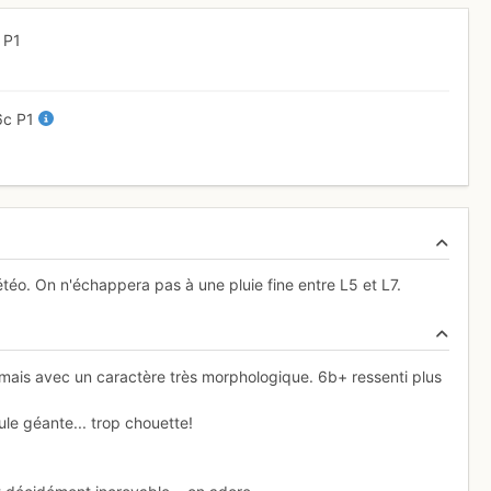
I
P1
6c
P1
météo. On n'échappera pas à une pluie fine entre L5 et L7.
ais avec un caractère très morphologique. 6b+ ressenti plus
le géante... trop chouette!