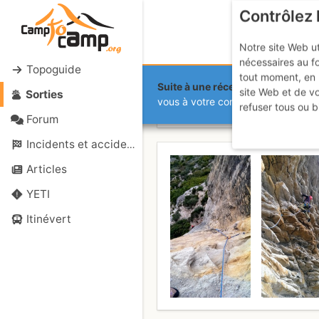
Contrôlez 
Notre site Web ut
nécessaires au f
Topoguide
tout moment, en 
Suite à une récente et importante 
site Web et de v
Sorties
Cap Canaille
vous à votre compte sur le site.
refuser tous ou b
Forum
Incidents et accidents
Articles
YETI
Itinévert