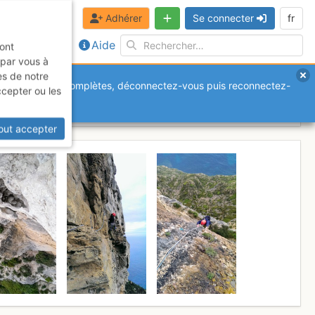
Adhérer
Se connecter
fr
Aide
sont
 par vous à
es de notre
anquantes ou incomplètes, déconnectez-vous puis reconnectez-
ccepter ou les
 mars 2017
out accepter