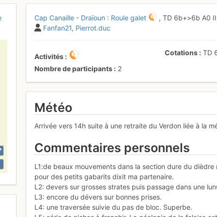
e
Cap Canaille - Draïoun : Roule galet
,
TD
6b+
>6b
A0
I
Fanfan21
Pierrot.duc
Cotations
TD
Activités
Nombre de participants
2
Météo
Arrivée vers 14h suite à une retraite du Verdon liée à la 
Commentaires personnels
L1:de beaux mouvements dans la section dure du dièdre m
pour des petits gabarits dixit ma partenaire.
L2: devers sur grosses strates puis passage dans une lunu
L3: encore du dévers sur bonnes prises.
L4: une traversée suivie du pas de bloc. Superbe.